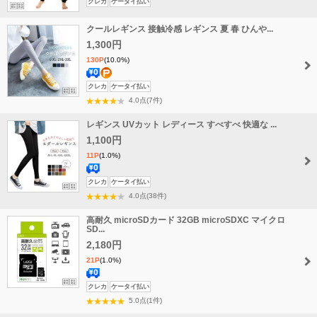
送
ポ
クレカ
ケータイ払い
料
イ
クールレギンス 接触冷感 レギンス 夏 春 ひんや...
無
ン
料
1,300円
ト
増
130P
(10.0%)
量
送
ポ
クレカ
ケータイ払い
料
イ
4.0点(7件)
無
ン
レギンス UVカット レディース すべすべ 快適な ...
料
ト
1,100円
増
11P
(1.0%)
量
送
クレカ
ケータイ払い
料
4.0点(38件)
無
高耐久 microSDカード 32GB microSDXC マイクロ
料
SD...
2,180円
21P
(1.0%)
送
クレカ
ケータイ払い
料
5.0点(1件)
無