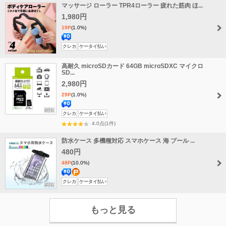
マッサージ ローラー TPR4ローラー 疲れた筋肉 ほ...
料
1,980円
19P
(1.0%)
送
クレカ
ケータイ払い
料
高耐久 microSDカード 64GB microSDXC マイクロ
無
SD...
料
2,980円
29P
(1.0%)
送
クレカ
ケータイ払い
料
4.0点(1件)
無
防水ケース 多機種対応 スマホケース 海 プール ...
料
480円
48P
(10.0%)
送
ポ
クレカ
ケータイ払い
料
イ
無
ン
もっと見る
料
ト
増