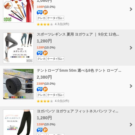
1,080円
108P
(10.0%)
送
ポ
クレカ
ケータイ払い
料
イ
4.3点(3件)
無
ン
スポーツレギンス 夏用 ヨガウェア ｜ 9分丈 12色...
料
ト
1,280円
増
128P
(10.0%)
量
送
ポ
クレカ
ケータイ払い
料
イ
テントロープ 5mm 50m 選べる8色 テント ロープ ...
無
ン
料
2,380円
ト
増
238P
(10.0%)
量
送
ポ
クレカ
ケータイ払い
料
イ
4.0点(1件)
無
ン
ヨガパンツ ヨガウェア フィットネスパンツ フィ...
料
ト
1,280円
増
128P
(10.0%)
量