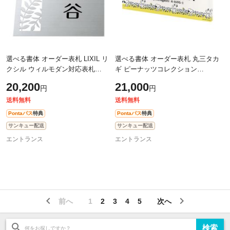
選べる書体 オーダー表札 LIXIL リ
選べる書体 オーダー表札 丸三タカ
クシル ウィルモダン対応表札
ギ ピーナッツコレクション
TWM-S-123 幅189mm×高さ
SNOOPY スヌーピー 表札 プライ
20,200
21,000
円
円
198mm×厚さ16mm
SPPYY-3 幅200mm×高さ80mm
送料無料
送料無料
Pontaパス
特典
Pontaパス
特典
サンキュー配送
サンキュー配送
エントランス
エントランス
前へ
1
2
3
4
5
次へ