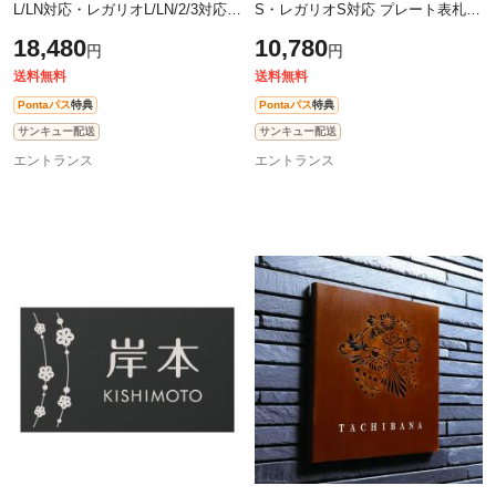
L/LN対応・レガリオL/LN/2/3対応
S・レガリオS対応 プレート表札
切文字表札 デザインタイプ JEF-61
タイルタイプ JES-69 幅145mm×高
18,480
10,780
円
円
幅195mm×高さ54mm
さ58mm
送料無料
送料無料
Pontaパス
特典
Pontaパス
特典
サンキュー配送
サンキュー配送
エントランス
エントランス