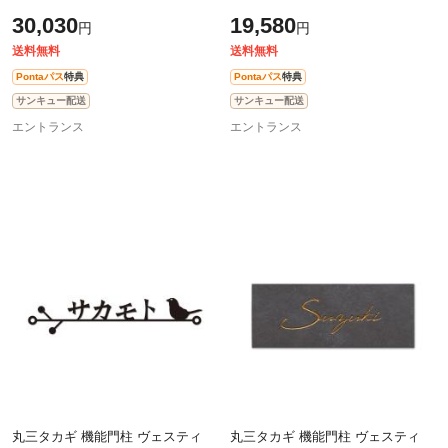
300mm×高さ50mm
ながり文字タイプ JES-53 幅
30,030
19,580
円
円
180mm×高さ25mm
送料無料
送料無料
Pontaパス
特典
Pontaパス
特典
サンキュー配送
サンキュー配送
エントランス
エントランス
丸三タカギ 機能門柱 ヴェスティ
丸三タカギ 機能門柱 ヴェスティ