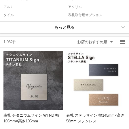
アルミ
アクリル
タイル
表札取付用オプション
除外ワード
除外ワード
もっと見る
1,032件
お店のおすすめ順
表札 チタニウムサイン WTND 幅
表札 ステラサイン 幅145mm×高さ
105mm×高さ105mm
58mm ステンレス