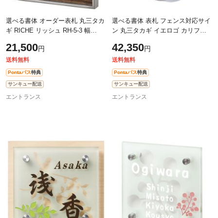
選べる書体 オーダー表札 丸三タカ
選べる書体 表札 フェンス対応サイ
ギ RICHE リッシュ RH-5-3 幅
ン 丸三タカギ イエロゴ カリフォ
160mm×高さ160mm
ルニアサイン 002 CAL3
21,500
42,350
円
円
送料無料
送料無料
Pontaパス
特典
Pontaパス
特典
サンキュー配送
サンキュー配送
エントランス
エントランス