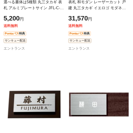
選べる書体は5種類 丸三タカギ 表
表札 和モダン レーザーカット 戸
札 アルミプレートサイン JFL-C-1
建 丸三タカギ イエロゴ モダネス
幅120mm×高さ70mm
ト 花鳥図 MOD-3 選べる塗装 選べ
5,200
31,570
円
円
る書体
送料無料
送料無料
Pontaパス
特典
Pontaパス
特典
サンキュー配送
サンキュー配送
エントランス
エントランス