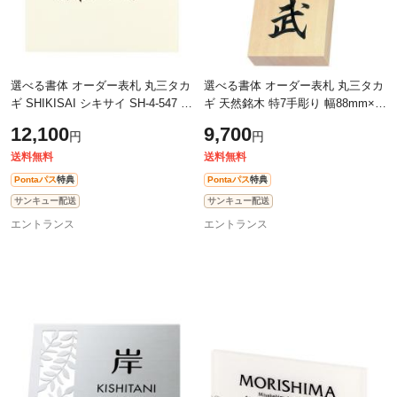
選べる書体 オーダー表札 丸三タカ
選べる書体 オーダー表札 丸三タカ
ギ SHIKISAI シキサイ SH-4-547 幅
ギ 天然銘木 特7手彫り 幅88mm×高
150mm×高さ150mm
さ212mm×厚さ30mm
12,100
9,700
円
円
送料無料
送料無料
Pontaパス
特典
Pontaパス
特典
サンキュー配送
サンキュー配送
エントランス
エントランス