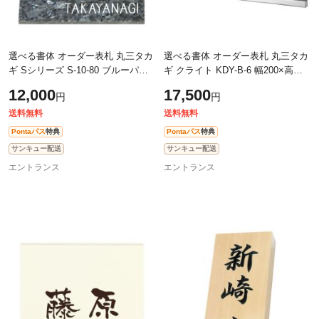
選べる書体 オーダー表札 丸三タカ
選べる書体 オーダー表札 丸三タカ
ギ Sシリーズ S-10-80 ブルーパー
ギ クライト KDY-B-6 幅200×高
ル石 幅180mm×高さ180mm×厚さ
80mm
12,000
17,500
円
円
10～12mm
送料無料
送料無料
Pontaパス
特典
Pontaパス
特典
サンキュー配送
サンキュー配送
エントランス
エントランス