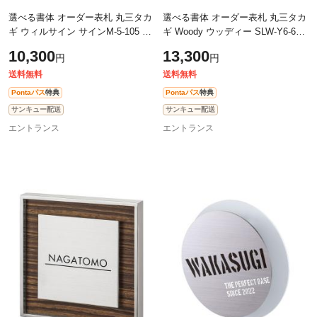
選べる書体 オーダー表札 丸三タカ
選べる書体 オーダー表札 丸三タカ
ギ ウィルサイン サインM-5-105 幅
ギ Woody ウッディー SLW-Y6-646
145mm×高さ90mm
幅200×高80mm
10,300
13,300
円
円
送料無料
送料無料
Pontaパス
特典
Pontaパス
特典
サンキュー配送
サンキュー配送
エントランス
エントランス