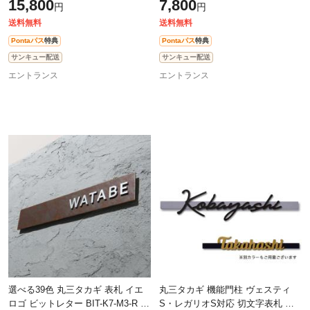
15,800
7,800
円
円
送料無料
送料無料
Pontaパス
特典
Pontaパス
特典
サンキュー配送
サンキュー配送
エントランス
エントランス
選べる39色 丸三タカギ 表札 イエ
丸三タカギ 機能門柱 ヴェスティ
ロゴ ビットレター BIT-K7-M3-R 幅
S・レガリオS対応 切文字表札 つ