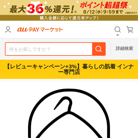
リセット
カテゴリ
カテゴリ
すべて
すべて
価格
価格
すべて
すべて
詳細検索
支払い方法
支払い方法
すべて
すべて
【レビューキャンペーン+3%】暮らしの肌着 インナ
その他の条件
その他の条件
ー専門店
送料無料
送料無料
タイムセール
タイムセール
Pontaパス特典対象すべて
Pontaパス特典対象すべて
ポイントUPセレクトのみ
ポイントUPセレクトのみ
サンキュー配送対象
サンキュー配送対象
レビューキャンペーン
レビューキャンペーン
キーワード
キーワード