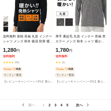
送料無料 発熱 長袖 丸首 インナー
厚手 裏起毛 丸首 インナー 長袖 杢
シャツ メンズ 秋冬 吸湿 防寒 暖か
カラー メンズ 秋冬 シャツ 暖かい
い あったか あたたかい 薄い スト
あったか あたたかい 厚地 厚い 保
1,280
1,780
円
円
レッチ アンダーシャツ アンダー
温 防寒 ストレッチ 杢柄 男性
送料無料
送料無料
★★★★
★★
(56)
(2)
Pontaパス
特典
Pontaパス
特典
サンキュー配送
サンキュー配送
【レビューキャンペーン+3%】暮らしの肌着 インナー専門店
【レビューキャンペーン+3%】暮らしの肌着 インナー専門店
前へ
1
2
3
4
5
次へ