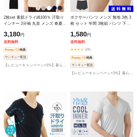
2枚set 素肌ドライ綿100％ 汗取り
ボクサーパンツ メンズ 無地 3色 3
インナー 2分袖 丸首 メンズ 春夏
枚 セット 年間 3枚組 パンツ 下着
脇汗 シャツ パッド付き 半袖 ドラ
前開き 前あき 男性 紳士M4385C-
3,180
1,580
円
円
イ 汗染み 防止 汗 対策 シャツ 綿
RT 送料無料
送料無料
送料無料
★★★★
(36)
Pontaパス
特典
サンキュー配送
Pontaパス
特典
【レビューキャンペーン+3%】暮らしの肌着 インナー専門店
サンキュー配送
【レビューキャンペーン+3%】暮らしの肌着 インナー専門店