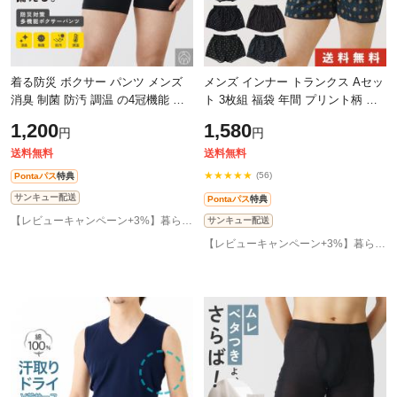
着る防災 ボクサー パンツ メンズ
メンズ インナー トランクス Aセッ
消臭 制菌 防汚 調温 の4冠機能 避
ト 3枚組 福袋 年間 プリント柄 パ
難所 停電 対策 下着 災害用 非常用
ンツ 下着 前開き おしゃれ 綿100%
1,200
1,580
円
円
備蓄 日常 非常時 インナー スト
アウトレット 男性 M4296C-RT 送
送料無料
送料無料
★★★★★
(56)
Pontaパス
特典
サンキュー配送
Pontaパス
特典
【レビューキャンペーン+3%】暮らしの肌着 インナー専門店
サンキュー配送
【レビューキャンペーン+3%】暮らしの肌着 インナー専門店