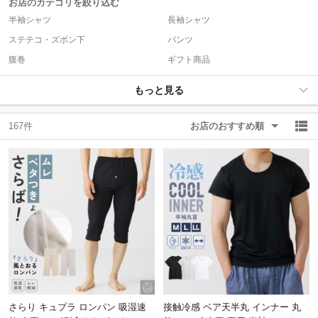
お店のカテゴリを絞り込む
半袖シャツ
長袖シャツ
ステテコ・ズボン下
パンツ
腹巻
ギフト商品
もっと見る
167件
お店のおすすめ順
さらり キュプラ ロンパン 吸湿速
接触冷感 ベア天半丸 インナー 丸