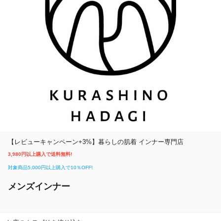
除外ワード
除外ワード
【レビューキャンペーン+3%】暮らしの肌着 インナー専門店
3,980円以上購入で送料無料!
対象商品5,000円以上購入で10％OFF!
メンズインナー