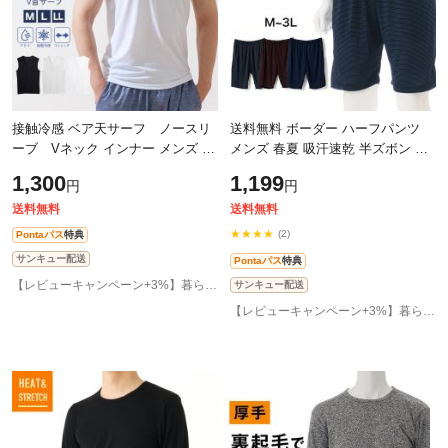
接触冷感 ベア天サーフ ノースリ
送料無料 ボーダー ハーフパンツ
ーブ Vネック インナー メンズ 春
メンズ 春夏 吸汗速乾 半ズボン 短
夏 夏用 ひんやり 男性 肌着 紳士 下
パン ルームパンツ ルームウェア
1,300
1,199
円
円
着 ラウンドネック 25SS L1282
おしゃれ インナー アウトレット
ク
送料無料
送料無料
★★★★
(2)
Pontaパス
特典
サンキュー配送
Pontaパス
特典
【レビューキャンペーン+3%】暮らしの肌着 インナー専門店
サンキュー配送
【レビューキャンペーン+3%】暮らしの肌着 インナー専門店