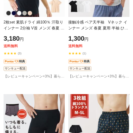
2枚set 素肌ドライ 綿100％ 汗取り
接触冷感 ベア天半袖 Vネック イ
インナー 2分袖 V首 メンズ 春夏 脇
ンナー メンズ 春夏 夏用 半袖 ひん
汗 シャツ 半袖 Vネック パッド付
やり 男性 肌着 紳士 下着 ラウンド
3,180
1,300
円
円
き ドライ 汗染み 防止 汗 対策
ネック 25SS L1281L-E
送料無料
送料無料
★★★★
★★★★
(3)
(1)
Pontaパス
特典
Pontaパス
特典
サンキュー配送
サンキュー配送
【レビューキャンペーン+3%】暮らしの肌着 インナー専門店
【レビューキャンペーン+3%】暮らしの肌着 インナー専門店