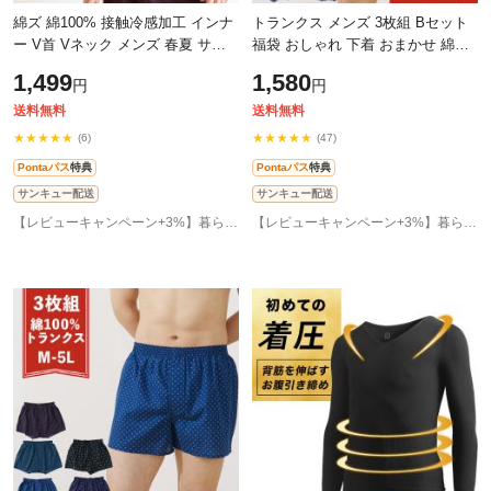
綿ズ 綿100% 接触冷感加工 インナ
トランクス メンズ 3枚組 Bセット
ー V首 Vネック メンズ 春夏 サー
福袋 おしゃれ 下着 おまかせ 綿
フシャツ ノースリーブ リブ調 ス
100% チェック柄 パンツ 前開き ア
1,499
1,580
円
円
トライプ 針抜き 男性 肌着 紳士 下
ウトレット 男性 インナー
M4366C-RT
送料無料
送料無料
★★★★★
★★★★★
(6)
(47)
Pontaパス
特典
Pontaパス
特典
サンキュー配送
サンキュー配送
【レビューキャンペーン+3%】暮らしの肌着 インナー専門店
【レビューキャンペーン+3%】暮らしの肌着 インナー専門店