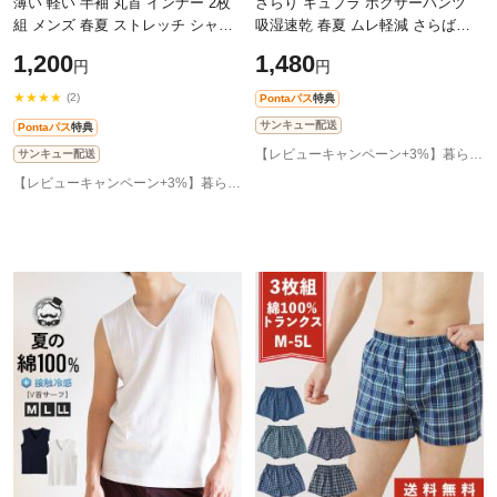
薄い 軽い 半袖 丸首 インナー 2枚
さらり キュプラ ボクサーパンツ
組 メンズ 春夏 ストレッチ シャツ
吸湿速乾 春夏 ムレ軽減 さらばベ
袖丈 短め 2枚セット 肌着 紳士 男
タつき 風とおる メンズ ボクサー
1,200
1,480
円
円
性 S0300T-E
綿混 前開き 下着 パンツ インナー
★★★★
(2)
Pontaパス
特典
サンキュー配送
Pontaパス
特典
【レビューキャンペーン+3%】暮らしの肌着 インナー専門店
サンキュー配送
【レビューキャンペーン+3%】暮らしの肌着 インナー専門店