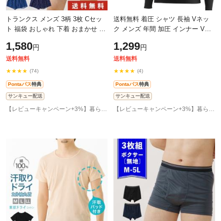
トランクス メンズ 3柄 3枚 Cセッ
送料無料 着圧 シャツ 長袖 Vネッ
ト 福袋 おしゃれ 下着 おまかせ 綿
ク メンズ 年間 加圧 インナー V首
100% プリント柄 3枚組 パンツ 前
トップス 補整下着 姿勢 引き締め
1,580
1,299
円
円
開き 男性 インナー M4365C-RT 送
補正 筋肉 トレーニング 猫背 ロン
料
送料無料
送料無料
★★★★
★★★★
(74)
(4)
Pontaパス
特典
Pontaパス
特典
サンキュー配送
サンキュー配送
【レビューキャンペーン+3%】暮らしの肌着 インナー専門店
【レビューキャンペーン+3%】暮らしの肌着 インナー専門店