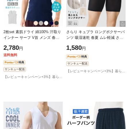
2枚set 素肌ドライ 綿100% 汗取り
さらり キュプラ ロングボクサーパ
インナー サーフ V首 メンズ 春夏
ンツ 吸湿速乾 春夏 ムレ軽減 さら
脇汗 シャツ コットン パッド付き
ばベタつき 風とおる メンズ ボク
2,780
1,580
円
円
汗染み 防止 汗 対策 シャツ 汗と
サー 綿混 前開き 下着 パンツ イン
送料無料
Pontaパス
特典
Pontaパス
特典
サンキュー配送
サンキュー配送
【レビューキャンペーン+3%】暮らしの肌着 インナー専門店
【レビューキャンペーン+3%】暮らしの肌着 インナー専門店