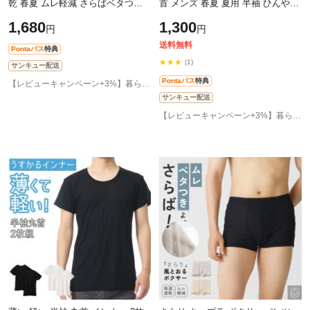
乾 春夏 ムレ軽減 さらばベタつき
首 メンズ 春夏 夏用 半袖 ひんやり
風とおる メンズ ロングパンツ 綿
男性 肌着 紳士 下着 ラウンドネッ
1,680
1,300
円
円
混 前開き 下着 パンツ インナー 肌
ク 25SS L1280L-E
送料無料
Pontaパス
特典
★★★
(1)
サンキュー配送
Pontaパス
特典
【レビューキャンペーン+3%】暮らしの肌着 インナー専門店
サンキュー配送
【レビューキャンペーン+3%】暮らしの肌着 インナー専門店