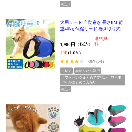
【300円クーポン付き】
【300円クーポン付き】犬
【わんこ用グッズのおまけ
服 防寒 秋 冬 フレンチブル
つき！】【動画あり】犬 知
ドッグ フレブル タンクト
送料無
送料無
育玩具 ノーズワーク おも
ップ トレーナー アウター
1,680円
（税込）
料
1,980円
（税込）
料
ちゃ 知育トイ イヌ ペット
かわいい おしゃれ ジッパ
16P
(1.0%)
19P
(1.0%)
用 早食
ー フ
4.00点 (2件)
クレカ
auかんたん決済
ソフトバンクまとめて支払い・
クレカ
auかんたん決済
ワイモバイルまとめて支払い
ソフトバンクまとめて支払い・
d払い
ワイモバイルまとめて支払い
d払い
1,480円
1,680円
2,280円
（税込）
（税込）
（税込）
送料無料
送料無料
送料無料
14P
(1.0%)
16P
(1.0%)
22P
(1.0%)