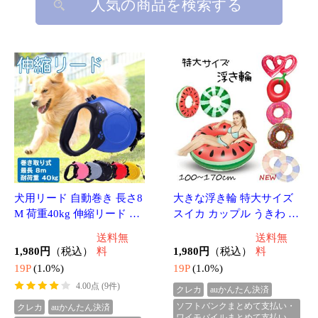
犬用リード 自動巻き 長さ8
大きな浮き輪 特大サイズ
M 荷重40kg 伸縮リード 巻
スイカ カップル うきわ 可
き取り式ドッグリード ペッ
愛い レッド 浮き輪 大きい
送料無
送料無
ト 小型犬 中型犬 大型犬 K
ビッグサイズ 120CM うき
1,980円
（税込）
料
1,980円
（税込）
料
M522G
わ 浮輪 夏 海水浴 海 川 プ
19P
(1.0%)
19P
(1.0%)
ール
4.00点 (9件)
クレカ
auかんたん決済
ソフトバンクまとめて支払い・
クレカ
auかんたん決済
ワイモバイルまとめて支払い
ソフトバンクまとめて支払い・
d払い
ワイモバイルまとめて支払い
d払い