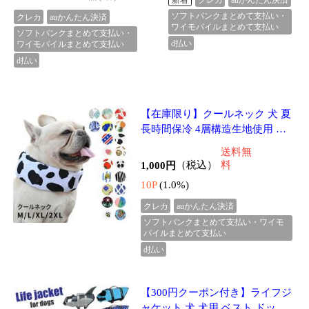
バイルまとめて支払い
d払い
【300円クーポン付き】ライフジ
ャケット 犬 犬用 ベスト ドッグ
ペット 安全 安心 セーフティ 小
送料無
型犬 中型犬 大型犬 XS S M L XL
1,980円
（税込）
料
水遊び
19P
(1.0%)
クレカ
auかんたん決済
ソフトバンクまとめて支払い・ワイモ
バイルまとめて支払い
d払い
【300円クーポン付き】イタグレ
服 秋冬 犬服 Tシャツ プルオーバ
ー ハイネック トップス ロングネ
送料無
ック フリース 暖かい 防寒 長袖
1,980円
（税込）
料
オリ
19P
(1.0%)
4.00点 (3件)
クレカ
auかんたん決済
ソフトバンクまとめて支払い・ワイモ