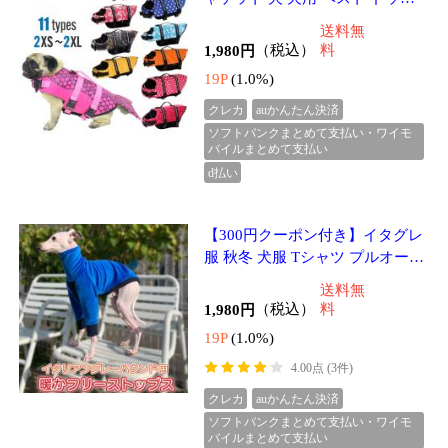
バイルまとめて支払い
d払い
犬用リード 自動巻き 長さ8M 荷
重40kg 伸縮リード 巻き取り式ド
ッグリード ペット 小型犬 中型犬
送料無
大型犬 KM522G
1,980円
（税込）
料
19P
(1.0%)
4.00点 (9件)
クレカ
auかんたん決済
ソフトバンクまとめて支払い・ワイモ
バイルまとめて支払い
d払い