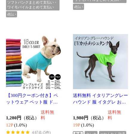
【300円クーポン付き】ペ
送料無料 イタリアングレー
ットウェア ペット服 ドッ
ハウンド 服 イタグレ おし
グウェア 大型犬 服 犬 夏服
ゃれ 犬服 夏ハイネック タ
送料無
送料無
綿100％ Tシャツ 無地 シン
ンクトップ UVカット メッ
1,280円
（税込）
料
1,980円
（税込）
料
プル コットン 大人気 カラ
シュタンク スポーティータ
12P
(1.0%)
19P
(1.0%)
フ
ンク
4.67点 (5件)
新着
クレカ
auかんたん決済
ソフトバンクまとめて支払い・
クレカ
auかんたん決済
ワイモバイルまとめて支払い
ソフトバンクまとめて支払い・
d払い
ワイモバイルまとめて支払い
d払い
【在庫限り】クールネック 犬 夏
長時間保冷 4層構造生地使用 犬
クールネック ひんやり 暑さ対策
送料無
リード穴付き 保冷剤スヌード 首
1,000円
（税込）
料
裏生地
10P
(1.0%)
クレカ
auかんたん決済
ソフトバンクまとめて支払い・ワイモ