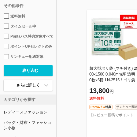
その他条件
送料無料
タイムセール中
Pontaパス特典対象すべて
ポイントUPセレクトのみ
サンキュー配送対象
超大型ポリ袋 (マチ付き) 2
00x1500 0.040mm厚 透明 
0枚x6冊 LN-2515 / ゴミ袋
さらに詳しく
ごみ袋 パレットカバー 大
13,800
円
収納袋 大きいサイズ 特大
送
送料無料
カテゴリから探す
Pontaパス
特典
サンキュー配
レディースファッション
【レビュー投稿でポイントプレゼント】ポリスタジアム
バッグ・財布・ファッショ
ン小物