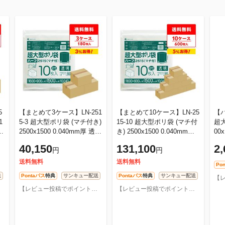
5
【まとめて3ケース】LN-251
【まとめて10ケース】LN-25
【バ
1
5-3 超大型ポリ袋 (マチ付き)
15-10 超大型ポリ袋 (マチ付
超大
2500x1500 0.040mm厚 透明
き) 2500x1500 0.040mm厚
00
型
10枚x6冊x3箱 / ゴミ袋 ごみ
透明 10枚x6冊x10箱 / ゴミ
0枚
40,150
131,100
2,
円
円
袋 パレットカバー 大型収
袋 ごみ袋 パレットカバー
ト
大
サ
送料無料
送料無料
Po
送
Pontaパス
特典
サンキュー配送
Pontaパス
特典
サンキュー配送
【レビュー投稿でポイントプレゼント】ポリスタジアム
【レビュー投稿でポイントプレゼント】ポリスタジアム