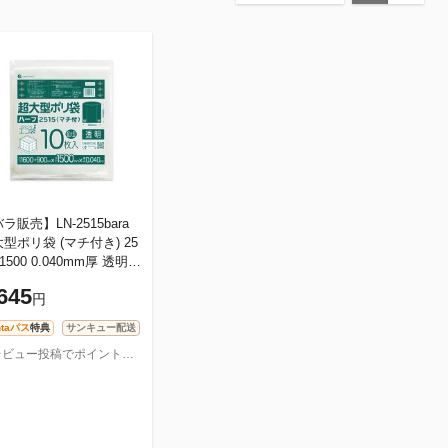
ラ販売】LN-2515bara
型ポリ袋 (マチ付き) 25
x1500 0.040mm厚 透明 1
 / ゴミ袋 ごみ袋 パレッ
645
円
カバー 大型収納袋 大きい
ntaパス
特典
サンキュー配送
【レビュー投稿でポイントプレゼント】ポリスタジアム