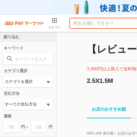
カテゴリ
絞り込む
【レビュー
キーワード
3,980円以上購入で送料無
カテゴリ選択
2.5X1.5M
支払方法
お店のおすすめ順
価格
円～
円
4
件
1-4
件 表示順：
お店のおす