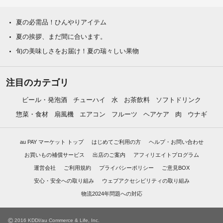
夏の必需品！ひんやりアイテム
夏の挨拶、まだ間に合います。
旬の美味しさをお届け！夏の瑞々しい果物
注目のカテゴリ
ビール・発泡酒
チューハイ
水
お茶飲料
ソフトドリンク
惣菜・食材
扇風機
エアコン
フルーツ
ヘアケア
肉
ウナギ
au PAY マーケット トップ
はじめてご利用の方
ヘルプ・お問い合わせ
お買いもの補償サービス
出店のご案内
アフィリエイトプログラム
運営会社
ご利用規約
プライバシーポリシー
ご意見BOX
安心・安全への取り組み
ウェブアクセシビリティの取り組み
物流2024年問題への対応
©
2016 KDDI/au Commerce & Life, Inc.