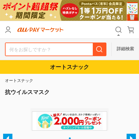
カテゴリ
すべて
価格
すべて
詳細検索
支払い方法
すべて
オートスナック
その他の条件
オートスナック
送料無料
タイムセール
抗ウイルスマスク
Pontaパス特典対象すべて
ポイントUPセレクトのみ
サンキュー配送対象
レビューキャンペーン
キーワード