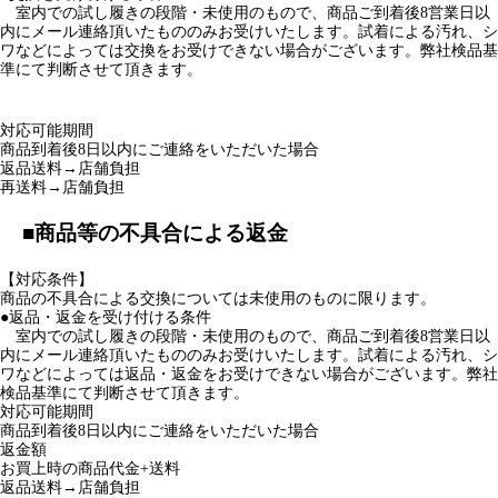
対応可能期間
商品到着後8日以内にご連絡をいただいた場合
返品送料→店舗負担
再送料→店舗負担
■商品等の不具合による返金
【対応条件】
商品の不具合による交換については未使用のものに限ります。
●返品・返金を受け付ける条件
室内での試し履きの段階・未使用のもので、商品ご到着後8営業日以
内にメール連絡頂いたもののみお受けいたします。試着による汚れ、シ
ワなどによっては返品・返金をお受けできない場合がございます。弊社
検品基準にて判断させて頂きます。
対応可能期間
商品到着後8日以内にご連絡をいただいた場合
返金額
お買上時の商品代金+送料
返品送料→店舗負担
備考
●返金について
返品商品到着確認後、検品作業の後、ご指定口座にご返金いたしま
す。
※ご返金完了までお時間をいただく場合がございます。
■お客様都合による交換
以下の条件にあてはまる場合、商品等を交換いたします。
対応条件
お客様都合による交換については未使用のものに限ります。