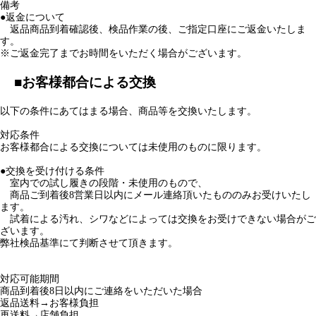
●交換を受け付ける条件
室内での試し履きの段階・未使用のもので、
商品ご到着後8営業日以内にメール連絡頂いたもののみお受けいたし
ます。
試着による汚れ、シワなどによっては交換をお受けできない場合がご
ざいます。
弊社検品基準にて判断させて頂きます。
対応可能期間
商品到着後8日以内にご連絡をいただいた場合
返品送料→お客様負担
再送料→店舗負担
備考
交換返送時の送料はお客様元払いにてお送りください。
交換品を発送時の送料は弊社にて負担させて頂きます。
■お客様都合による返品（返金）
当店ではお客様都合による返金は受け付けておりません。
■返金・交換連絡先
電話番号：0743-55-1113
■返送先
郵便番号
639-1042