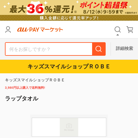
カテゴリ
すべて
価格
すべて
詳細検索
支払い方法
すべて
キッズスマイルショップＲＯＢＥ
その他の条件
キッズスマイルショップＲＯＢＥ
送料無料
タイムセール
3,980円以上購入で送料無料!
ラップタオル
Pontaパス特典対象すべて
ポイントUPセレクトのみ
サンキュー配送対象
レビューキャンペーン
キーワード