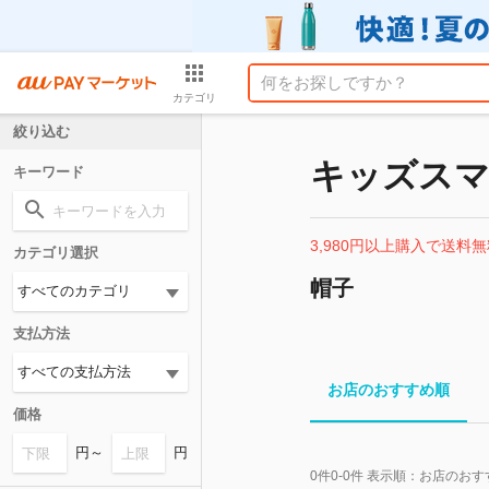
カテゴリ
絞り込む
キッズスマ
キーワード
3,980円以上購入で送料無
カテゴリ選択
帽子
支払方法
お店のおすすめ順
価格
円～
円
0
件
0-0
件 表示順：
お店のおす