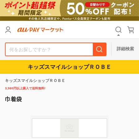
カテゴリ
すべて
価格
すべて
詳細検索
支払い方法
すべて
キッズスマイルショップＲＯＢＥ
その他の条件
キッズスマイルショップＲＯＢＥ
送料無料
タイムセール
3,980円以上購入で送料無料!
巾着袋
Pontaパス特典対象すべて
ポイントUPセレクトのみ
サンキュー配送対象
レビューキャンペーン
キーワード