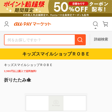
カテゴリ
すべて
価格
すべて
詳細検索
支払い方法
すべて
キッズスマイルショップＲＯＢＥ
その他の条件
キッズスマイルショップＲＯＢＥ
送料無料
タイムセール
3,980円以上購入で送料無料!
折りたたみ傘
Pontaパス特典対象すべて
ポイントUPセレクトのみ
サンキュー配送対象
レビューキャンペーン
キーワード