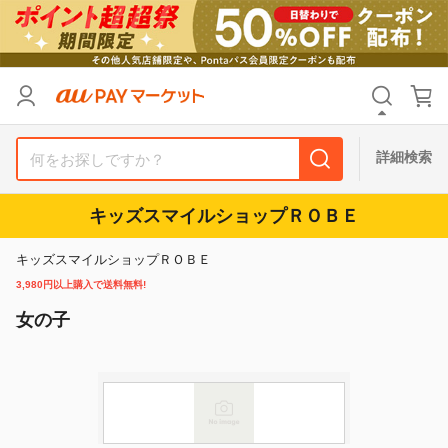
カテゴリ
すべて
価格
すべて
詳細検索
支払い方法
すべて
キッズスマイルショップＲＯＢＥ
その他の条件
キッズスマイルショップＲＯＢＥ
送料無料
タイムセール
3,980円以上購入で送料無料!
女の子
Pontaパス特典対象すべて
ポイントUPセレクトのみ
サンキュー配送対象
レビューキャンペーン
キーワード