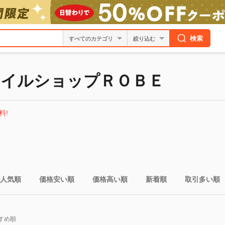
検索
絞り込む
イルショップＲＯＢＥ
料!
人気順
価格安い順
価格高い順
新着順
取引多い順
すめ順