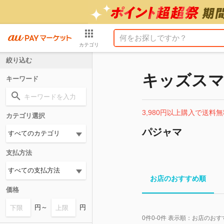
カテゴリ
絞り込む
キッズスマ
キーワード
3,980円以上購入で送料無
カテゴリ選択
パジャマ
支払方法
お店のおすすめ順
価格
円～
円
0
件
0-0
件 表示順：
お店のおす