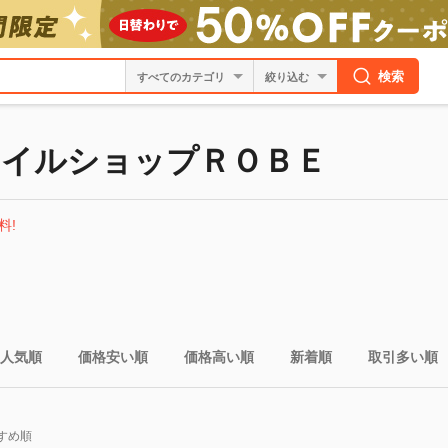
検索
絞り込む
イルショップＲＯＢＥ
料!
人気順
価格安い順
価格高い順
新着順
取引多い順
すめ順