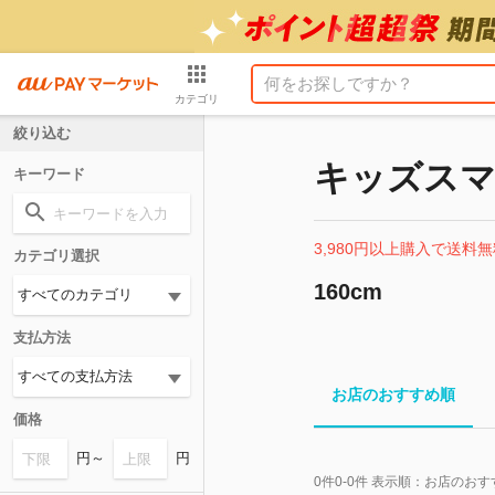
カテゴリ
絞り込む
キッズスマ
キーワード
3,980円以上購入で送料無
カテゴリ選択
160cm
支払方法
お店のおすすめ順
価格
円～
円
0
件
0-0
件 表示順：
お店のおす