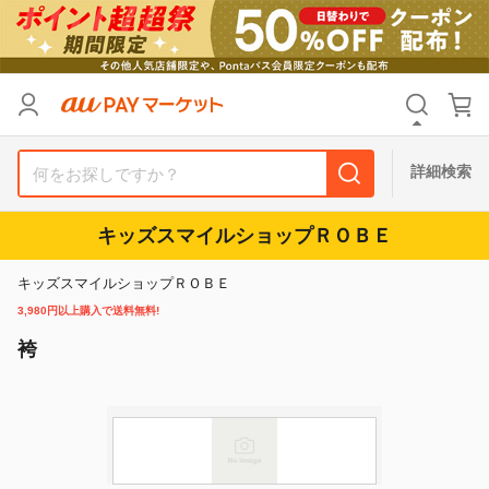
カテゴリ
すべて
価格
すべて
詳細検索
支払い方法
すべて
キッズスマイルショップＲＯＢＥ
その他の条件
キッズスマイルショップＲＯＢＥ
送料無料
タイムセール
3,980円以上購入で送料無料!
袴
Pontaパス特典対象すべて
ポイントUPセレクトのみ
サンキュー配送対象
レビューキャンペーン
キーワード