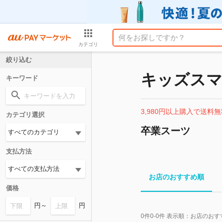
カテゴリ
絞り込む
キッズスマ
キーワード
3,980円以上購入で送料無
カテゴリ選択
卒業スーツ
支払方法
お店のおすすめ順
価格
円～
円
0
件
0-0
件 表示順：
お店のおす