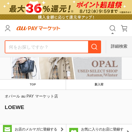
カテゴリ
すべて
価格
すべて
詳細検索
支払い方法
すべて
その他の条件
送料無料
タイムセール
TOP
新入荷
Pontaパス特典対象すべて
ポイントUPセレクトのみ
オパール au PAY マーケット店
LOEWE
サンキュー配送対象
レビューキャンペーン
キーワード
お店のメルマガに登録する
お気に入りのお店に登録す