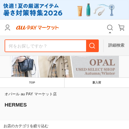
カテゴリ
すべて
価格
すべて
詳細検索
支払い方法
すべて
その他の条件
送料無料
タイムセール
TOP
新入荷
Pontaパス特典対象すべて
ポイントUPセレクトのみ
オパール au PAY マーケット店
HERMES
サンキュー配送対象
レビューキャンペーン
キーワード
お店のカテゴリを絞り込む