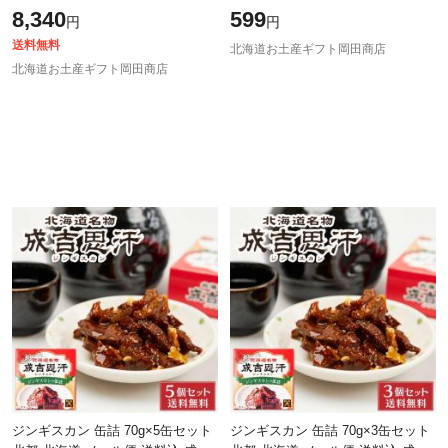
製 タレ 珍味 おつまみ お土産 北海
か レトルトご飯 パックライス 北
8,340
599
円
円
道名物 味付きジンギスカン 開拓
海道米 電子レンジ対応 常温保存
送料無料
北海道お土産ギフト岡田商店
北海道お土産ギフト岡田商店
ジンギスカン 缶詰 70g×5缶セット
ジンギスカン 缶詰 70g×3缶セット