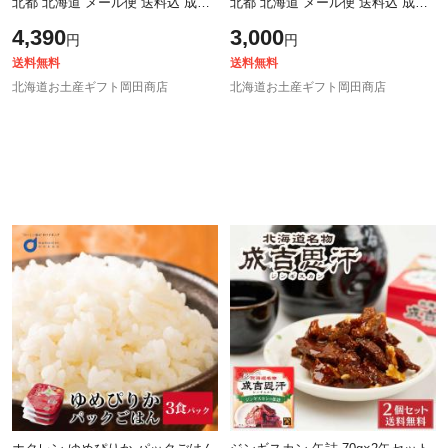
北都 北海道 メール便 送料込 成吉
北都 北海道 メール便 送料込 成吉
思汗 特製 タレ 珍味 おつまみ お土
思汗 特製 タレ 珍味 おつまみ お土
4,390
3,000
円
円
産 お中元 ギフト 人気 御中元
産 お中元 ギフト 人気 【パケ大
送料無料
送料無料
北海道お土産ギフト岡田商店
北海道お土産ギフト岡田商店