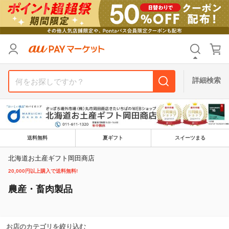
リセット
カテゴリ
カテゴリ
すべて
すべて
価格
価格
すべて
すべて
詳細検索
支払い方法
支払い方法
すべて
すべて
その他の条件
その他の条件
送料無料
夏ギフト
スイーツまる
送料無料
送料無料
タイムセール
タイムセール
北海道お土産ギフト岡田商店
Pontaパス特典対象すべて
Pontaパス特典対象すべて
ポイントUPセレクトのみ
ポイントUPセレクトのみ
20,000円以上購入で送料無料!
サンキュー配送対象
サンキュー配送対象
レビューキャンペーン
レビューキャンペーン
農産・畜肉製品
キーワード
キーワード
お店のカテゴリを絞り込む