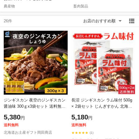
農産物
畜肉製品
除外ワード
除外ワード
26件
お店のおすすめ順
ジンギスカン 夜空のジンギスカン
長沼 ジンギスカン ラム味付 500g
醤油味 300ｇx3袋セット 送料無料
× 2袋セット じんぎすかん 北海道
すすきの 北海道限定 ジンギスカン
定番 冷凍 おかず 惣菜 ギフト プレ
5,380
5,180
円
円
よぞじん 北海道 お土産 お中元
ゼント BBQ お中元 ギフト 人気
送料無料
送料無料
北海道お土産ギフト岡田商店
★★★★★
(1)