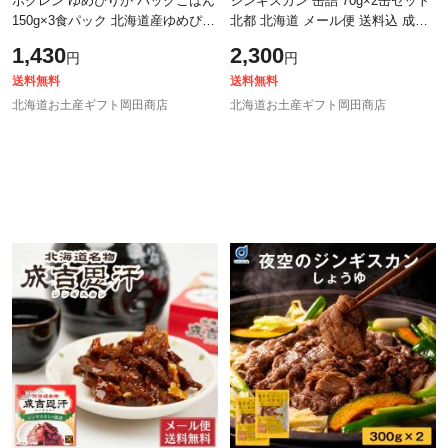
ホクレン ゆめぴりか パックごはん
ジンギスカン 缶詰 70g×2缶セット
150g×3食パック 北海道産ゆめぴり
北都 北海道 メール便 送料込 成吉
か レトルトご飯 パックライス 北
思汗 特製 タレ 珍味 おつまみ お土
1,430
2,300
円
円
海道米 電子レンジ対応 常温保存
産 お中元 ギフト 人気【パケ大
送料無料
送料無料
北海道お土産ギフト岡田商店
北海道お土産ギフト岡田商店