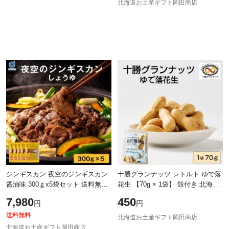
北海道お土産ギフト岡田商店
ジンギスカン 夜空のジンギスカン
十勝グランナッツ レトルト ゆで落
醤油味 300ｇx5袋セット 送料無料
花生 【70g × 1袋】 殻付き 北海道
すすきの 北海道限定 ジンギスカン
産 十勝産 節分 豆 ピーナッツ おつ
7,980
450
円
円
よぞじん 北海道 お土産 お中元
まみ 落花生 お土産 ギフト プレ
送料無料
北海道お土産ギフト岡田商店
北海道お土産ギフト岡田商店