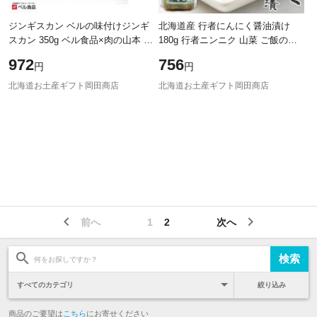
ジンギスカン ベルの味付けジンギ
北海道産 行者にんにく醤油漬け
スカン 350g ベル食品×肉の山本 北
180g 行者ニンニク 山菜 ご飯のお
海道限定 ラムショルダー 味付き
供 おつまみ 酒の肴 北海道グルメ
972
756
円
円
成吉思汗 羊肉 焼肉 BBQ 冷凍 お取
ご当地グルメ 醤油漬け 山の幸 お
取り
北海道お土産ギフト岡田商店
北海道お土産ギフト岡田商店
前へ
1
2
次へ
絞り込み
商品のご要望は
こちら
にお寄せください