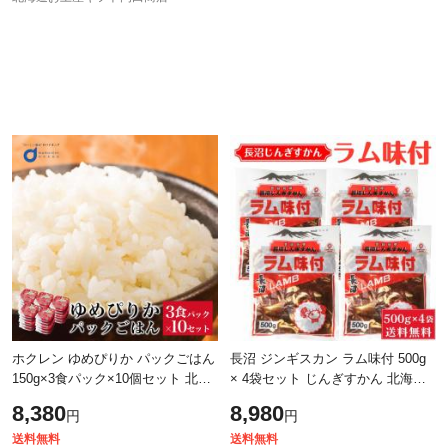
ホクレン ゆめぴりか パックごはん
長沼 ジンギスカン ラム味付 500g
150g×3食パック×10個セット 北海
× 4袋セット じんぎすかん 北海道
道産ゆめぴりか レトルトご飯 パッ
定番 冷凍 おかず 惣菜 ギフト プレ
8,380
8,980
円
円
クライス 北海道米 電子レンジ対
ゼント BBQ お中元 ギフト 人気
送料無料
送料無料