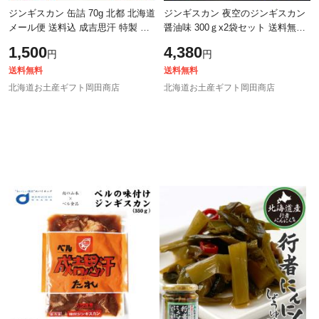
ジンギスカン 缶詰 70g 北都 北海道
ジンギスカン 夜空のジンギスカン
メール便 送料込 成吉思汗 特製 タ
醤油味 300ｇx2袋セット 送料無料
レ 珍味 おつまみ お土産 お中元 ギ
すすきの 北海道限定 ジンギスカン
1,500
4,380
円
円
フト 人気 【パケ大】 御中元
よぞじん 北海道 お土産 お中元
送料無料
送料無料
北海道お土産ギフト岡田商店
北海道お土産ギフト岡田商店