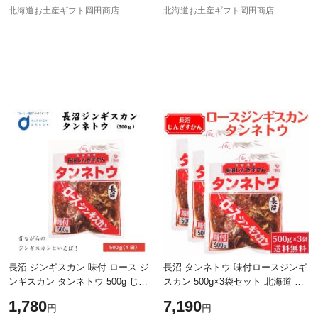
北海道お土産ギフト岡田商店
北海道お土産ギフト岡田商店
長沼 ジンギスカン 味付 ロース ジ
長沼 タンネトウ 味付ロースジンギ
ンギスカン タンネトウ 500g じん
スカン 500g×3袋セット 北海道 ジ
ぎすかん 北海道 土産 ジンギスカ
ンギスカン 羊肉 味付けラム 長沼
1,780
7,190
円
円
ン 定番 懐かし お中元 ギフト 人気
成吉思汗 焼肉 BBQ 北海道名物 ご