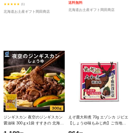
当
送料無料
★★★★★
(1)
北海道お土産ギフト岡田商店
北海道お土産ギフト岡田商店
ジンギスカン 夜空のジンギスカン
えぞ鹿大和煮 70g エゾシカ ジビエ
醤油味 300ｇx1袋 すすきの 北海道
【しょうゆ味もみじ肉】ご当地缶
限定 ジンギスカン 北海道 お土産
詰 北海道産蝦夷シカ肉 えぞ鹿肉大