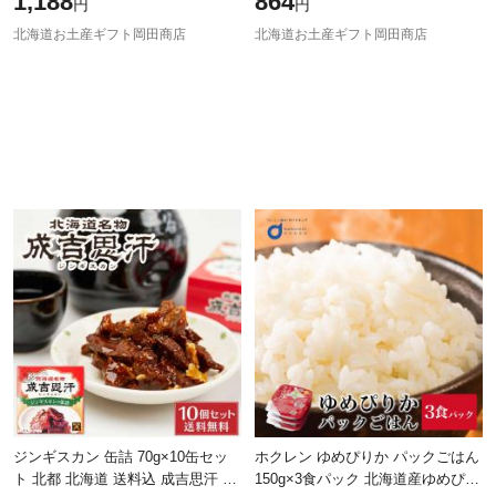
1,188
864
円
円
たれ ご当地フードロス お中元 ギ
和煮 蝦夷鹿 大和煮 お中元 ギフト
北海道お土産ギフト岡田商店
北海道お土産ギフト岡田商店
ジンギスカン 缶詰 70g×10缶セッ
ホクレン ゆめぴりか パックごはん
ト 北都 北海道 送料込 成吉思汗 特
150g×3食パック 北海道産ゆめぴり