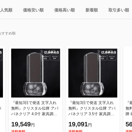
人気順
価格安い順
価格高い順
新着順
取引多い順
おすすめ順
『最短3日で発送 文字入れ
『最短3日で発送 文字入れ
『
パ
無料』クリスタル位牌 アパ
無料』クリスタル位牌 アパ
無料
パネクリア 4.0寸 家具調位
パネクリア 3.5寸 家具調位
牌
牌 モダン位牌
牌 モダン位牌
位
19,549
19,091
56
円
円
送料無料
送料無料
送