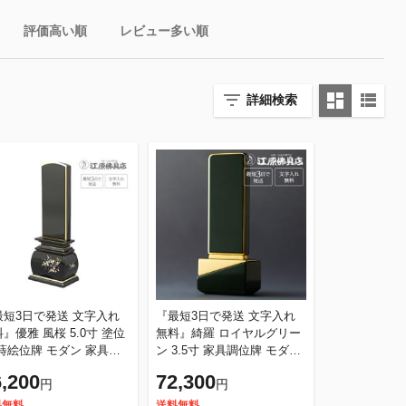
評価高い順
レビュー多い順
詳細検索
最短3日で発送 文字入れ
『最短3日で発送 文字入れ
』優雅 風桜 5.0寸 塗位
無料』綺羅 ロイヤルグリー
 蒔絵位牌 モダン 家具調
ン 3.5寸 家具調位牌 モダン
牌
位牌
,200
72,300
円
円
料無料
送料無料