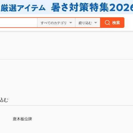
検索
絞り込む
込む
唐木板位牌