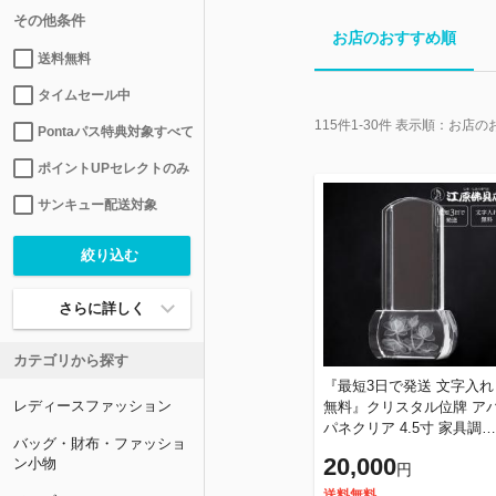
その他条件
お店のおすすめ順
送料無料
タイムセール中
115
件
1-30
件 表示順：
お店の
Pontaパス特典対象すべて
ポイントUPセレクトのみ
サンキュー配送対象
さらに詳しく
カテゴリから探す
『最短3日で発送 文字入れ
レディースファッション
無料』クリスタル位牌 ア
パネクリア 4.5寸 家具調位
バッグ・財布・ファッショ
牌 モダン位牌
20,000
ン小物
円
送料無料