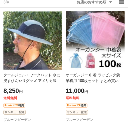
3件
お店のおすすめ順
除外ワード
除外ワード
クールジェル・ワークハット 水に
オーガンジー 巾着 ラッピング袋
浸すひんやりグッズ アメリカ製暑
業務用 100枚セット まとめ買い 送
さ対策ひんやり品
料無料
8,250
11,000
円
円
送料無料
送料無料
Pontaパス
特典
Pontaパス
特典
サンキュー配送
サンキュー配送
プルーマガーデン
プルーマガーデン