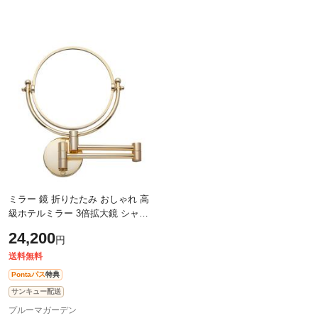
ミラー 鏡 折りたたみ おしゃれ 高
級ホテルミラー 3倍拡大鏡 シャン
パンゴールド 伸縮アーム メイク
24,200
円
洗面鏡 両面
送料無料
Pontaパス
特典
サンキュー配送
プルーマガーデン