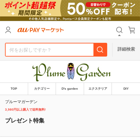
リセット
カテゴリ
カテゴリ
すべて
すべて
価格
価格
すべて
すべて
詳細検索
支払い方法
支払い方法
すべて
すべて
その他の条件
その他の条件
送料無料
送料無料
タイムセール
タイムセール
TOP
カテゴリー
D's garden
エクステリア
DIY
Pontaパス特典対象すべて
Pontaパス特典対象すべて
ポイントUPセレクトのみ
ポイントUPセレクトのみ
プルーマガーデン
3,980円以上購入で送料無料!
サンキュー配送対象
サンキュー配送対象
レビューキャンペーン
レビューキャンペーン
プレゼント特集
キーワード
キーワード