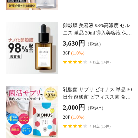
乳酸菌 サプリ ビオナス 単品 30
日分 酪酸菌 ビフィズス菌 食物
繊維 オリゴ糖 腸活 菌活 フロー
2,000円
（税込*）
ラ ナットウキナーゼ スッキリ
20P
(1.0%)
送料無料
4.14点 (15件)
【成分量分析済】 NMN サプリ
15500mg レバンテ 国内製造 単
品 30日分 純度100% 耐酸性カプ
5,940円
（税込*）
セル 酵母発酵 レスベラトロー
59P
(1.0%)
ル 還元型コエン
5.00点 (6件)
注目アイテム
美白美容液 美白クリーム 医薬
部外品 セルニス 薬用 ホワイト