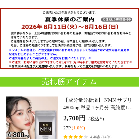
売れ筋アイテム
【成分量分析済】 NMN サプリ
4800mg 単品 1ヶ月分 高純度10
0% 国内製造 高品質 還元型コエ
2,700円
（税込*）
ンザイムQ10 ナイアシン レバ
27P
(1.0%)
ンテ 日本製 美容
4.46点 (14件)
卵殻膜 美容液 98%高濃度 セル
ニス 単品 30ml 導入美容液 保湿
セラミド ビタミンc誘導体 化粧
3,630円
（税込）
水 乾燥肌 毛穴ケア 化粧品
36P
(1.0%)
4.15点 (14件)