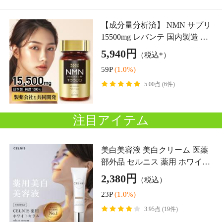
セラム 20g しみ そばかす 化粧
2,380円
（税込）
品 ヒト型セラミド ヒアルロン
23P
(1.0%)
酸
3.95点 (19件)
化粧水 セルニス モイストセラ
ムローション 150ml セラミド
ビタミンC誘導体 幹細胞美容液
2,530円
（税込）
シカ 保湿 乾燥肌 敏感肌
25P
(1.0%)
カリウム サプリ 単品 270粒 30
日分 塩化カリウム 36000mg 栄
養機能食品 管理栄養士監修 ビ
1,700円
（税込*）
タミンb ビタミンe
17P
(1.0%)
4.43点 (11件)