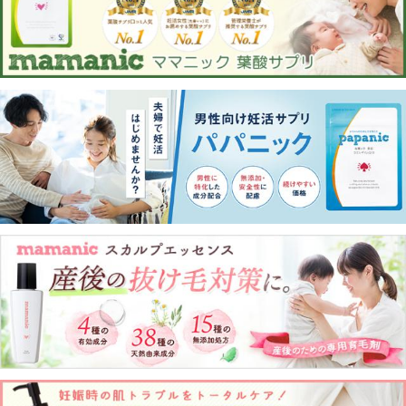
平素より当社グループの商品をご愛顧いただき、誠にありがと
うございます。
このたび当社グループでは、事業運営体制の再編に伴い、2026
年4月1日より国内ブランド事業の運営会社を MOON-X Japan株
式会社 に集約いたします 。
これに伴い、一定期間において、商品パッケージ、商品ペー
ジ、各種表示物等に記載されている会社名が、旧会社名のもの
と MOON-X Japan株式会社 のものが混在する場合がございま
す。
いずれも当社グループが取り扱う正規の商品であり、商品の品
質・仕様等に変更はございませんので、安心してご利用くださ
い。
今後とも当社グループの商品をご愛顧賜りますよう、よろしく
お願い申し上げます。