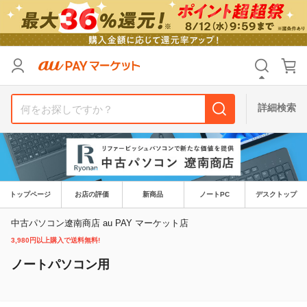
カテゴリ
すべて
価格
すべて
詳細検索
支払い方法
すべて
その他の条件
送料無料
タイムセール
トップページ
お店の評価
新商品
ノートPC
デスクトップ
Pontaパス特典対象すべて
ポイントUPセレクトのみ
中古パソコン遼南商店 au PAY マーケット店
3,980円以上購入で送料無料!
サンキュー配送対象
レビューキャンペーン
ノートパソコン用
キーワード