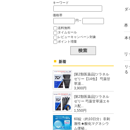
キーワード
ダ
価格帯
円～
本
送料無料
タイムセール
レビューキャンペーン対象
本
ポイント増量
リ
新着
リ
る
[第2類医薬品]ツラネル
ゼリー【14包】 芍薬甘
草湯...
3,900円
[第2類医薬品]ツラネル
ゼリー 芍薬甘草湯エキ
ス配...
1,550円
60錠（約10日分）非刺
激性★酸化マグネシウ
ム便秘...