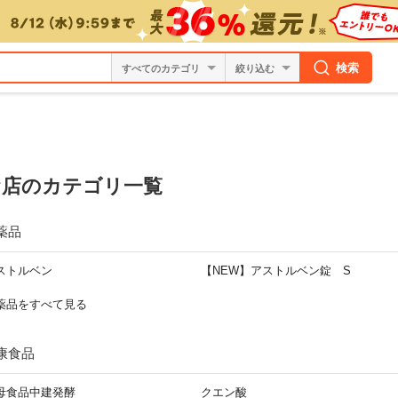
検索
絞り込む
お店のカテゴリ一覧
薬品
ストルベン
【NEW】アストルベン錠 S
薬品をすべて見る
康食品
母食品中建発酵
クエン酸