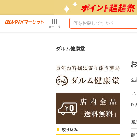
カテゴリ
ダルム健康堂
医
ア
医
健
絞り込み
酵