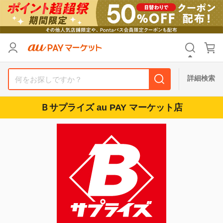
カテゴリ
すべて
価格
すべて
詳細検索
支払い方法
すべて
Ｂサプライズ au PAY マーケット店
その他の条件
送料無料
タイムセール
Pontaパス特典対象すべて
ポイントUPセレクトのみ
サンキュー配送対象
レビューキャンペーン
キーワード