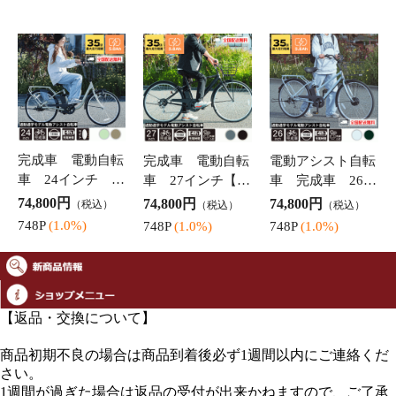
動アシスト自転車
イトプリンス】通
ンチ 通勤通学
74,800円
74,800円
74,800円
（税込）
（税込）
（税込）
【エイトプリン
勤通学モデル 独
電動自転車【エイ
748P
(1.0%)
748P
(1.0%)
748P
(1.0%)
ス】通勤通学モデ
自アシストプログ
トプリンス】完成
ル 完成車 独自
ラム採用 オリジ
車 独自アシスト
アシストプログラ
ナル電動アシスト
プログラム採用
ム採用 オリジナ
自転車 SST-MCS
オリジナル電動ア
ル
2
【返品・交換について】
商品初期不良の場合は商品到着後必ず1週間以内にご連絡くだ
さい。
1週間が過ぎた場合は返品の受付が出来かねますので、ご了承
ください。
※新品については未使用・未開封品のみ返品対応が可能です。
お客様のご都合により、どうしても返品をご希望する場合は往
復の送料を請求させて頂きます。
※自転車につきましては、発送後の返品は一切受付出来かねま
すので、予めご了承ください。
(沖縄・離島の場合は別途追加料金が掛かります）
【配送について】
当店は低価格で商品をご提供できますように、適宜配送方法を
選択させて頂いております。
宅配便などに比べ、お届けにお時間が掛かる場合がございま
す。
予めご理解・ご了承の程お願い致します。
【決済方法について】