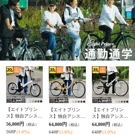
【エイトプリン
【エイトプリン
【エイトプリン
ス】独自アシスト
ス】独自アシスト
ス】独自アシスト
プログラム採用
プログラム採用
プログラム採用
56,800円
64,800円
64,800円
（税込）
（税込）
（税込）
オリジナル電動ア
オリジナル電動ア
オリジナル電動ア
568P
(1.0%)
648P
(1.0%)
648P
(1.0%)
シスト自転車 折
シスト自転車 折
シスト自転車 折
りたたみSST-AIS2
りたたみSST-DRO
りたたみSST-DRO
0D【変速なし/20
100【変速なし/26
110【変速なし/26
インチ/アシストO
インチ/アシストO
インチ/アシストO
NEモ
NEモ
NEモ
完成車 電動自転
完成車 電動自転
電動アシスト自転
車 24インチ 電
車 27インチ【エ
車 完成車 26イ