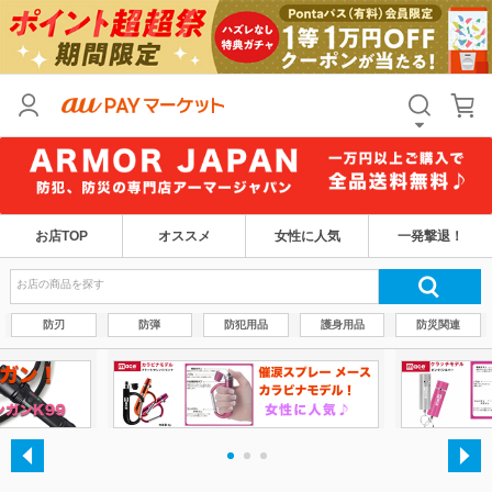
お店TOP
オススメ
女性に人気
一発撃退！
防刃
防弾
防犯用品
護身用品
防災関連
・
・
・