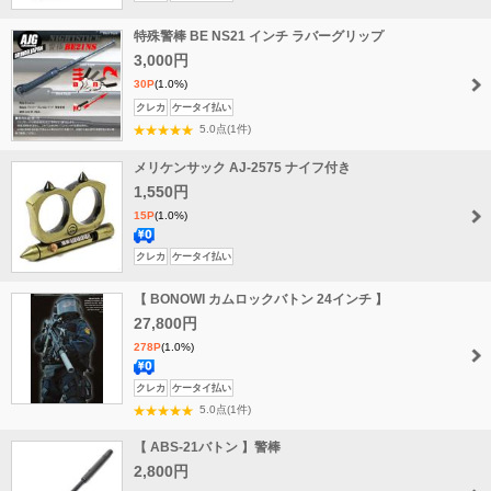
料
特殊警棒 BE NS21 インチ ラバーグリップ
無
料
3,000円
30P
(1.0%)
クレカ
ケータイ払い
5.0点(1件)
メリケンサック AJ-2575 ナイフ付き
1,550円
15P
(1.0%)
送
クレカ
ケータイ払い
料
【 BONOWI カムロックバトン 24インチ 】
無
料
27,800円
278P
(1.0%)
送
クレカ
ケータイ払い
料
5.0点(1件)
無
【 ABS-21バトン 】警棒
料
2,800円