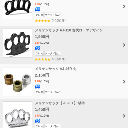
22P
(1.0%)
送
クレカ
ケータイ払い
料
5.0点(1件)
無
メリケンサック AJ-110 古代ローマデザイン
料
1,550円
15P
(1.0%)
送
クレカ
ケータイ払い
料
5.0点(1件)
無
メリケンサック AJ-45R 丸
料
2,150円
21P
(1.0%)
送
クレカ
ケータイ払い
料
メリケンサック【 AJ-13 】 蝸牛
無
料
1,450円
14P
(1.0%)
送
クレカ
ケータイ払い