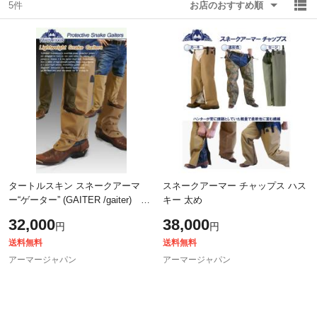
5件
お店のおすすめ順
除外ワード
除外ワード
タートルスキン スネークアーマ
スネークアーマー チャップス ハス
ー“ゲーター” (GAITER /gaiter)
キー 太め
蛇 農家 イバラ 護身 防水
32,000
38,000
円
円
送料無料
送料無料
アーマージャパン
アーマージャパン