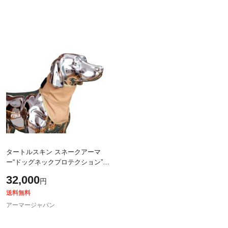
タートルスキン スネークアーマ
ー“ドッグネックプロテクション”
(DOGNECKPROTECTION /
32,000
円
dogneckprotection)
送料無料
アーマージャパン