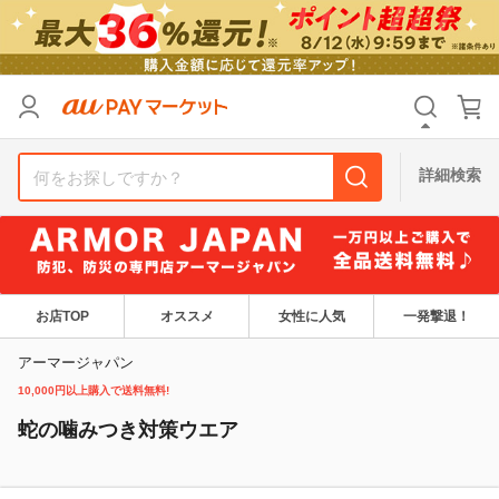
リセット
カテゴリ
カテゴリ
すべて
すべて
価格
価格
すべて
すべて
詳細検索
支払い方法
支払い方法
すべて
すべて
その他の条件
その他の条件
送料無料
送料無料
タイムセール
タイムセール
お店TOP
オススメ
女性に人気
一発撃退！
Pontaパス特典対象すべて
Pontaパス特典対象すべて
ポイントUPセレクトのみ
ポイントUPセレクトのみ
アーマージャパン
10,000円以上購入で送料無料!
サンキュー配送対象
サンキュー配送対象
レビューキャンペーン
レビューキャンペーン
蛇の噛みつき対策ウエア
キーワード
キーワード