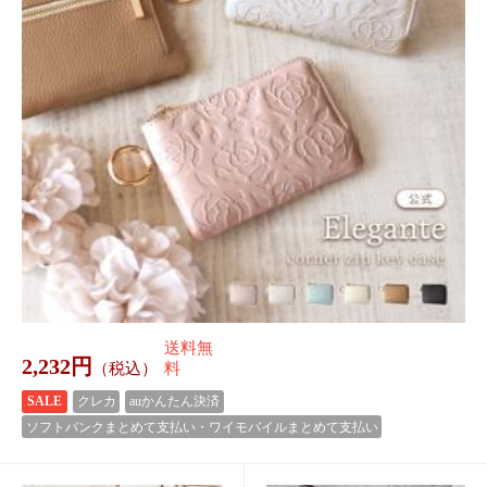
公式 Elegante ポケットテ
公式 Elegante 母子手帳ケ
ィッシュケース 吊り下げ
ース お薬手帳 ケース A6
ティッシュケース 二つ折
B6 動物 アニマル くま う
1,422円
3,312円
（税込）
（税込）
り ポケットティッシュ
さぎ おくすり手帳ケース
送料無
送料無
コンパクト 持ち運び カ
通院ケース 診察券 保険証
料
料
ラビナ ストラ
ケース
14P
(1.0%)
33P
(1.0%)