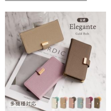
ー キルティング xperia10
ング iphone15 14 13 12 pro
送料無
送料無
1 vi v iv Xperia 10 IV エク
max ケース se3ケース ア
料
料
ス
イフ
29P
(1.0%)
26P
(1.0%)
公式 Elegante Xpe
公式 Elegante OPP
公式 Elegante OPP
ria 10 VII ケース 1
O Reno14 5G ケー
O Reno14 5G ケー
VIケース Xperia 1
ス Reno13 A ケー
ス Reno13 A ケー
2,952円
2,952円
2,952円
（税込）
（税込）
（税込）
0 VI ケース ショ
ス Reno11 A ケー
ス Reno11 A ケー
29P
(1.0%)
29P
(1.0%)
29P
(1.0%)
ルダー キルティ
ス oppo reno 11a 9
ス oppo reno 11a 9
ング xperia10 1 vi
a 7 ケース ショル
a 7 ケース ショル
v iv Xperia 10 IV
ダー キルティン
ダー キルティン
エクス
グ オッポ ス
グ オッポ ス