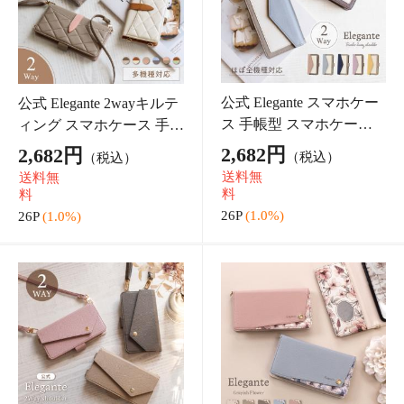
ヌビバッグ Sサイ
ヌビバッグ Mサイ
ヌビバッグ Lサイ
ズ トートバッグ
ズ トートバッグ
ズ トートバッグ
マザーズバッグ
マザーズバッグ
マザーズバッグ
5,139円
6,282円
8,082円
（税込）
（税込）
（税込）
刺繍 リボン ハー
刺繍 リボン ハー
刺繍 リボン ハー
51P
(1.0%)
62P
(1.0%)
80P
(1.0%)
ト 月 かわいい マ
ト 月 かわいい マ
ト 月 かわいい マ
チあり 綿100% 韓
チあり 綿100% 韓
チあり 綿100% 韓
国 韓国製 イブル
国 韓国製 イブル
国 韓国製 イブル
ヌビ キルティン
ヌビ キルティン
ヌビ キルティン
2way ナイロン ト
ハンドストラップ
スマホ ストラッ
ートバッグ レデ
ショートストラッ
プ スカーフ&チェ
ィース 軽量 ショ
プ スマホ ストラ
ーン 手首 ハンド
4,401円
1,680円
1,152円
（税込）
（税込）
（税込）
ルダーバッグ ミ
ップ 携帯ストラ
ストラップ 可愛
44P
(1.0%)
16P
(1.0%)
11P
(1.0%)
ニ トート キルテ
ップ 紐 ひも 丸紐
い スカーフ チェ
ィング バッグ A5
アウトドア 落下
ーン ショートス
ファスナー付き
防止 紛失防止 レ
トラップ 携帯ス
特集ページ
肩掛け サブバッ
ディース メンズ
トラップ 落下防
グ
止 紛
┏在庫が無くなり次第終了！┓