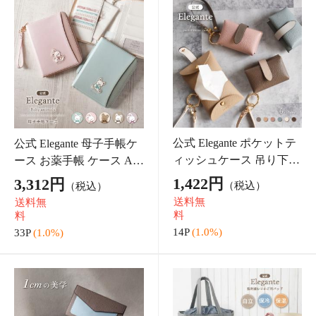
公式 Elegante エコバッグ
公式 Elegante 通帳ケース
レジカゴ用バッグ 猫 エ
磁気防止 薄型 スキミング
コバッグ 保冷 自立 大容
防止 バイカラー くすみカ
2,502円
1,782円
（税なし）
（税込）
量 折りたたみ レジカゴ
ラー スリム コンパクト
送料無
送料無
買い物かごバッグ ネコ
通帳収納 RFID 可愛い お
料
料
ねこ たためる
洒落 大人
25P
(1.0%)
17P
(1.0%)
スマホケース