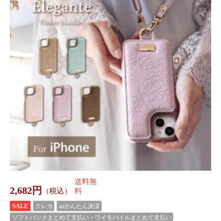
送料無
1,782円
（税込）
料
クレカ
auかんたん決済
ソフトバンクまとめて支払い・ワイモバイルまとめて支払い
公式 Elegante Xperia 10 VI
公式 Elegante iPhone 17e 1
I ケース 1 VIケース Xperi
7 ケース iPhone16e 16 ケ
a 10 VI ケース ショルダ
ース ショルダー キルティ
2,952円
2,682円
（税込）
（税込）