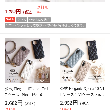
公式 Elegante スマホケー
公式 Elegante 2wayキルテ
ス 手帳型 スマホケース
ィング スマホケース 手帳
全機種対応 iPhone17e 17 1
型 スマホショルダー 全機
2,682円
2,682円
（税込）
（税込）
6e 16 15 14 13 se xperia10 1
種対応 iPhone17e 17 16e 1
送料無
送料無
5 vii vi AQUOS sense10 9 8
6 15 14 13 se xperia10 1 5 vi
料
料
i
26P
(1.0%)
26P
(1.0%)
送料無
送料無
2,412円
（税込）
料
2,682円
（税込）
料
クレカ
クレカ
auかんたん決済
auかんたん決済
ソフトバンクまとめて支払い・
ソフトバンクまとめて支払い・
ワイモバイルまとめて支払い
ワイモバイルまとめて支払い