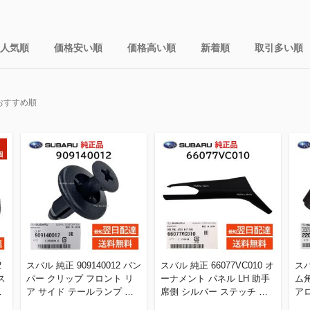
人気順
価格安い順
価格高い順
新着順
取引多い順
おすすめ順
2
スバル 純正 909140012 バン
スバル 純正 66077VC010 オ
スバ
ス
パー クリップ フロント リ
ーナメント パネル LH 助手
ム
交
ア サイド テールランプ 交
席側 シルバー ステッチ レ
ア
ナ
換 部品 補修 修理 メンテナ
ヴォーグ ポン付け インテリ
交換