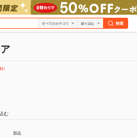
検索
絞り込む
トア
料!
込む
部品