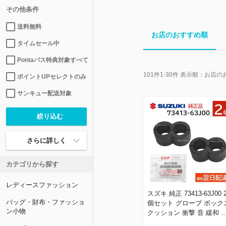
その他条件
送料無料
お店のおすすめ順
タイムセール中
Pontaパス特典対象すべて
101
件
1-30
件 表示順：
お店の
ポイントUPセレクトのみ
サンキュー配送対象
さらに詳しく
カテゴリから探す
レディースファッション
スズキ 純正 73413-63J00 
バッグ・財布・ファッショ
個セット グローブ ボック
ン小物
クッション 衝撃 音 緩和 
換 部品 補修 修理 メンテ