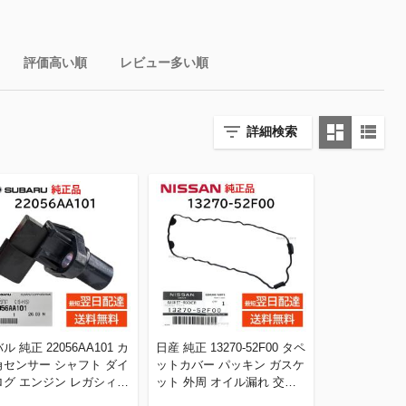
評価高い順
レビュー多い順
詳細検索
ル 純正 22056AA101 カ
日産 純正 13270-52F00 タペ
角センサー シャフト ダイ
ットカバー パッキン ガスケ
ログ エンジン レガシィ
ット 外周 オイル漏れ 交換
 部品 補修 修理 メンテ
補修 修理 部品 正規品 1327