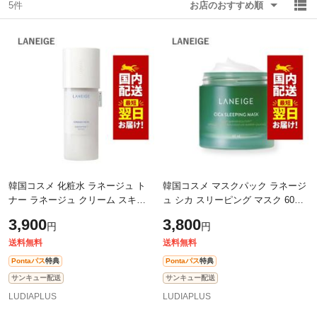
5件
お店のおすすめ順
除外ワード
除外ワード
韓国コスメ 化粧水 ラネージュ ト
韓国コスメ マスクパック ラネージ
ナー ラネージュ クリーム スキン
ュ シカ スリーピング マスク 60ml
170ml CREAM SKIN 保湿トナー ※
WATER SLEEPING MASK ※リニ
3,900
3,800
円
円
リニューアル品 セラペプチド セラ
ューアル シカマスク スリーピング
ミ
パッ
送料無料
送料無料
Pontaパス
特典
Pontaパス
特典
サンキュー配送
サンキュー配送
LUDIAPLUS
LUDIAPLUS