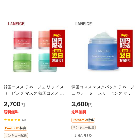
韓国コスメ ラネージュ リップ ス
韓国コスメ マスクパック ラネージ
リーピング マスク 韓国コスメ ス
ュ ウォーター スリーピング マス
リーピング マスク Laneige
ク 70ml WATER SLEEPING
2,700
3,600
円
円
sleeping mask
MASK_EX ※リニューアル スリー
ピングパック
送料無料
送料無料
★★★★★
(3)
Pontaパス
特典
サンキュー配送
Pontaパス
特典
LUDIAPLUS
サンキュー配送