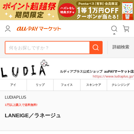
リセット
カテゴリ
カテゴリ
すべて
すべて
価格
価格
すべて
すべて
詳細検索
支払い方法
支払い方法
すべて
すべて
その他の条件
その他の条件
送料無料
送料無料
タイムセール
タイムセール
アイ
リップ
フェイス
スキンケア
クレンジング
Pontaパス特典対象すべて
Pontaパス特典対象すべて
ポイントUPセレクトのみ
ポイントUPセレクトのみ
LUDIAPLUS
1円以上購入で送料無料!
サンキュー配送対象
サンキュー配送対象
レビューキャンペーン
レビューキャンペーン
LANEIGE／ラネージュ
キーワード
キーワード