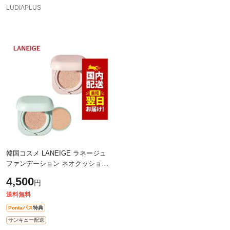
LUDIAPLUS
韓国コスメ LANEIGE ラネージュ
ファンデーション ネオクッション
マット、グロウ SPF46 PA++ 15g
4,500
円
本品＋リフィル リニューアル品 ※
箱だ
送料無料
Pontaパス
特典
サンキュー配送