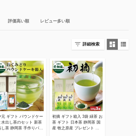
評価高い順
レビュー多い順
詳細検索
中元 ギフト パウンドケー
初摘 ギフト箱入 3袋 緑茶 お
と水出し茶のセット 新茶
茶 ギフト 日本茶 静岡茶 国
蒸し茶 静岡茶 手作りパウ
産 牧之原産 プレゼント 茶
ドケーキ プレーン スイー
葉 お茶 日本茶 新茶ギフト