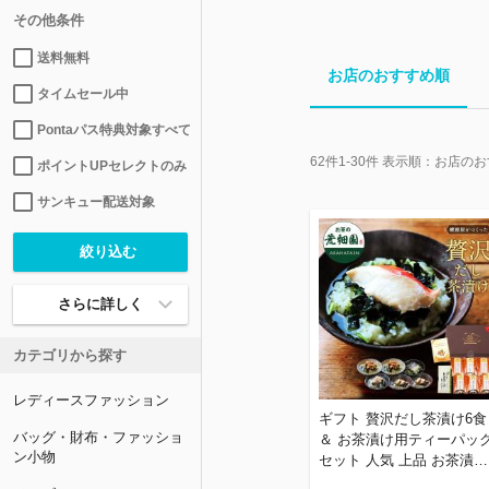
その他条件
送料無料
お店のおすすめ順
タイムセール中
Pontaパス特典対象すべて
62
件
1-30
件 表示順：
お店のお
ポイントUPセレクトのみ
サンキュー配送対象
さらに詳しく
カテゴリから探す
レディースファッション
ギフト 贅沢だし茶漬け6食
バッグ・財布・ファッショ
＆ お茶漬け用ティーパッ
ン小物
セット 人気 上品 お茶漬け
メッセージカード付き プ