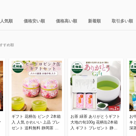
人気順
価格安い順
価格高い順
新着順
取引多い順
すすめ順
ギフト 花柄缶 ピンク 2本箱
お茶 緑茶 ありがとうギフト
お
ク
入 人気 かわいい 上品 プレ
大地の旬100g 花柄缶2本箱
キ
ゼント 送料無料 静岡茶 お
入 ギフト プレゼント 静岡
深
レ
茶 緑茶 茶葉 お茶の葉
茶 茶葉 深蒸し茶 カテキン
ン