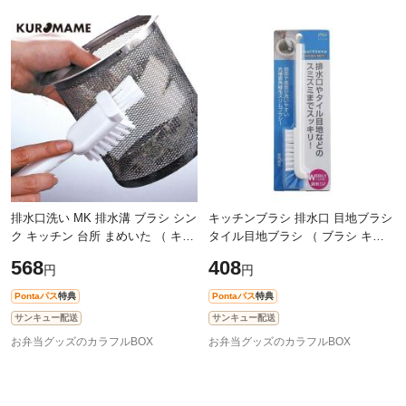
排水口洗い MK 排水溝 ブラシ シン
キッチンブラシ 排水口 目地ブラシ
ク キッチン 台所 まめいた （ キッ
タイル目地ブラシ （ ブラシ キッ
チン掃除 台所 台所掃除 排水溝ブ
チン 清掃 台所 排水口ブラシ キッ
568
408
円
円
ラシ 台所ブラシ ホワイト キッチ
チン清掃 タイルブラシ 台所清掃
Pontaパス
特典
Pontaパス
特典
サンキュー配送
サンキュー配送
お弁当グッズのカラフルBOX
お弁当グッズのカラフルBOX