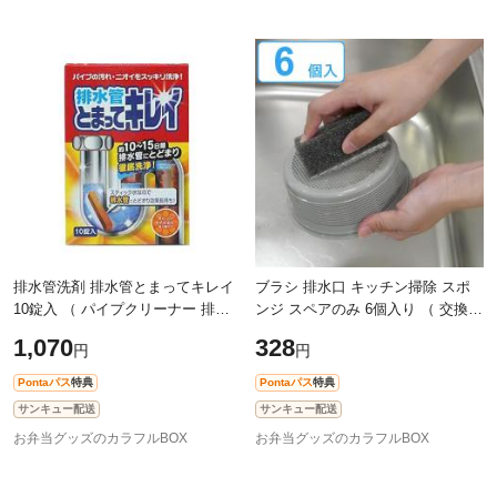
排水管洗剤 排水管とまってキレイ
ブラシ 排水口 キッチン掃除 スポ
10錠入 （ パイプクリーナー 排水
ンジ スペアのみ 6個入り （ 交換用
管 掃除 洗剤 パイプ洗浄 清掃 洗面
スポンジ 洗面台 お風呂 キッチン
1,070
328
円
円
台 配管 汚れ 臭い 排水管洗浄 パ
トラップ ストレーナー 目皿 掃除
Pontaパス
特典
Pontaパス
特典
サンキュー配送
サンキュー配送
お弁当グッズのカラフルBOX
お弁当グッズのカラフルBOX