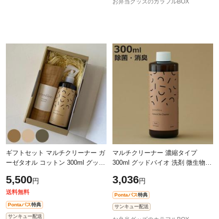
お弁当グッズのカラフルBOX
ギフトセット マルチクリーナー ガ
マルチクリーナー 濃縮タイプ
ーゼタオル コットン 300ml グッド
300ml グッドバイオ 洗剤 微生物
バイオ 洗剤 微生物 無香料 消臭 掃
無香料 消臭 掃除 洗濯 天然由来 （
5,500
3,036
円
円
除 洗濯 天然由来 （ 安全基準NSF
安全基準NSF認証 天然由来成分の
み使
送料無料
Pontaパス
特典
Pontaパス
特典
サンキュー配送
サンキュー配送