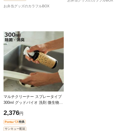
お弁当グッズのカラフルBOX
お弁当グッズのカラフルBOX
マルチクリーナー スプレータイプ
300ml グッドバイオ 洗剤 微生物
無香料 消臭 掃除 洗濯 天然由来 （
2,376
円
安全基準NSF認証 天然由来成分の
Pontaパス
特典
サンキュー配送