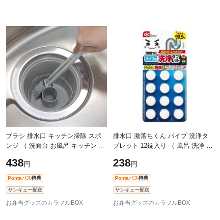
ブラシ 排水口 キッチン掃除 スポ
排水口 激落ちくん パイプ 洗浄タ
ンジ （ 洗面台 お風呂 キッチン ト
ブレット 12錠入り （ 風呂 洗浄 パ
ラップ 掃除 ストレーナー 目皿 ス
イプ洗浄 排水パイプ タブレット
438
238
円
円
ポンジブラシ 柄付き ゴミ受け ヌ
掃除 風呂掃除 排水 つまり ヌメリ
Pontaパス
特典
Pontaパス
特典
サンキュー配送
サンキュー配送
お弁当グッズのカラフルBOX
お弁当グッズのカラフルBOX