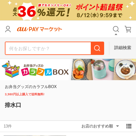
リセット
カテゴリ
カテゴリ
すべて
すべて
価格
価格
すべて
すべて
詳細検索
支払い方法
支払い方法
すべて
すべて
その他の条件
その他の条件
送料無料
送料無料
タイムセール
タイムセール
お弁当グッズのカラフルBOX
3,980円以上購入で送料無料!
Pontaパス特典対象すべて
Pontaパス特典対象すべて
ポイントUPセレクトのみ
ポイントUPセレクトのみ
排水口
サンキュー配送対象
サンキュー配送対象
レビューキャンペーン
レビューキャンペーン
13件
お店のおすすめ順
キーワード
キーワード