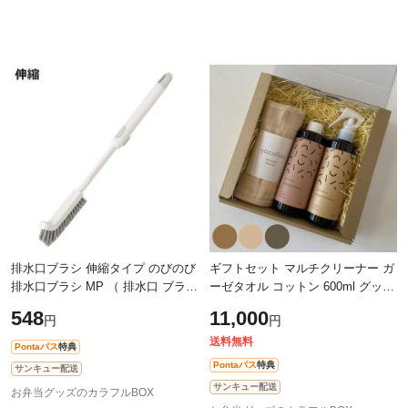
排水口ブラシ 伸縮タイプ のびのび
ギフトセット マルチクリーナー ガ
排水口ブラシ MP （ 排水口 ブラシ
ーゼタオル コットン 600ml グッド
伸縮 シンプル 白 ワンタッチ すき
バイオ 洗剤 微生物 無香料 消臭 掃
548
11,000
円
円
間掃除 掃除用品 掃除 掃除グッズ
除 洗濯 天然由来 （ 安全基準NSF
送料無料
Pontaパス
特典
Pontaパス
特典
サンキュー配送
サンキュー配送
お弁当グッズのカラフルBOX