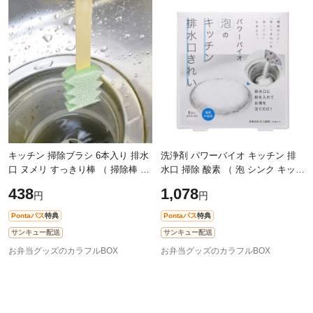
除外ワード
除外ワード
キッチン 掃除ブラシ 6本入り 排水
洗浄剤 パワーバイオ キッチン 排
口 ヌメリ すっきり棒 （ 掃除棒 研
水口 掃除 酸素 （ 泡 シンク キッチ
磨材 ブラシ 棒 使い捨て 洗面所 目
ンシンク 排水パイプ 消臭 におい
438
1,078
円
円
地 シンク 洗面台クリーナー 洗
粉 洗浄 臭い ニオイ 効果 微生物
Pontaパス
特典
Pontaパス
特典
サンキュー配送
サンキュー配送
お弁当グッズのカラフルBOX
お弁当グッズのカラフルBOX