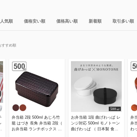
人気順
価格安い順
価格高い順
新着順
取引多い順
おすすめ順
チ
弁当箱 2段 500ml あじろ竹
お弁当箱 1段 曲げわっぱ レ
弁当
ル
籠 はづき 長角 弁当箱 2段（
ンジ対応 500ml モノトーン
弁当
お弁当箱 ランチボックス あ
曲げわっぱ （ 日本製 食洗
わ
本
じろ弁当箱 レンジ対応 食洗
機対応 抗菌 曲げわっぱ弁当
わっ