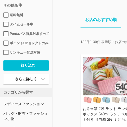
その他条件
送料無料
お店のおすすめ順
タイムセール中
Pontaパス特典対象すべて
182
件
1-30
件 表示順：
お店の
ポイントUPセレクトのみ
サンキュー配送対象
さらに詳しく
カテゴリから探す
レディースファッション
お弁当箱 2段 ラット ラン
バッグ・財布・ファッショ
ボックス 540ml ランチベ
ン小物
ト付き 弁当箱 2段（ 弁当箱
レンジ対応 食洗機対応 日