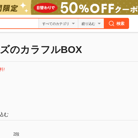
検索
絞り込む
ズのカラフルBOX
料!
込む
2段