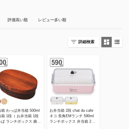
評価高い順
レビュー多い順
詳細検索
箱 わっぱ弁当箱 500ml
お弁当箱 2段 chat du cafe
箱 1段（ お弁当箱 1段
ネコ 長角EMランチ 590ml
っぱ ランチボックス 曲げ
ランチボックス 弁当箱 2段
ぱ 女子 一段 小判型 お
（ 弁当箱 レンジ対応 食洗