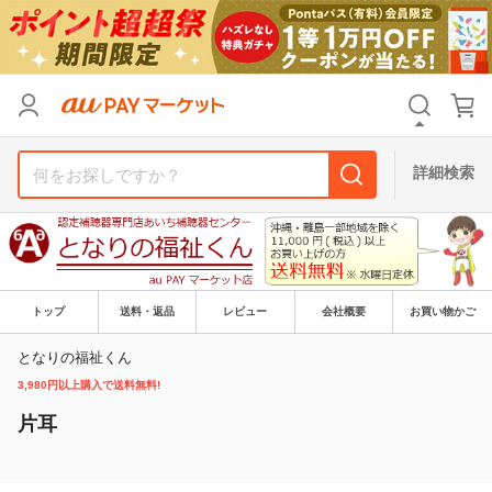
リセット
カテゴリ
カテゴリ
すべて
すべて
価格
価格
すべて
すべて
詳細検索
支払い方法
支払い方法
すべて
すべて
その他の条件
その他の条件
送料無料
送料無料
タイムセール
タイムセール
トップ
送料・返品
レビュー
会社概要
お買い物かご
Pontaパス特典対象すべて
Pontaパス特典対象すべて
ポイントUPセレクトのみ
ポイントUPセレクトのみ
となりの福祉くん
3,980円以上購入で送料無料!
サンキュー配送対象
サンキュー配送対象
レビューキャンペーン
レビューキャンペーン
片耳
キーワード
キーワード