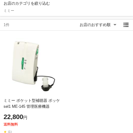
お店のカテゴリを絞り込む
ミミー
除外ワード
除外ワード
1件
お店のおすすめ順
ミミー ポケット型補聴器 ポッケ
sel1 ME-145 管理医療機器
22,800
円
送料無料
★
(1)