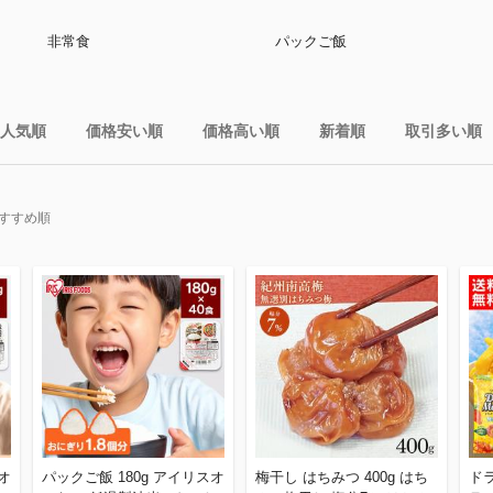
非常食
パックご飯
人気順
価格安い順
価格高い順
新着順
取引多い順
すすめ順
オ
パックご飯 180g アイリスオ
梅干し はちみつ 400g はち
ド