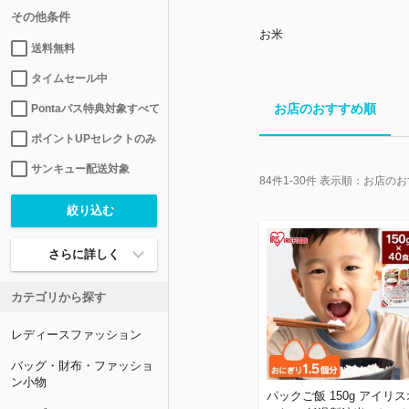
その他条件
お米
送料無料
タイムセール中
お店のおすすめ順
Pontaパス特典対象すべて
ポイントUPセレクトのみ
サンキュー配送対象
84
件
1-30
件 表示順：
お店のお
さらに詳しく
カテゴリから探す
レディースファッション
バッグ・財布・ファッショ
ン小物
パックご飯 150g アイリス