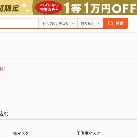
検索
絞り込む
か
料!
込む
布マスク
子供用マスク