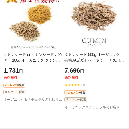
クミンシード or クミンシード パウ
クミンシード 500g オーガニック
ダー 100g オーガニック クミンパ
有機JAS認証 ホール シード スパイ
ウダー クミン ホール シード スパ
ス ハーブ 香辛料 送料無料
1,731
7,696
円
円
イス ハーブ 香辛料 送料無料
送料無料
送料無料
★★★★★
(1)
Pontaパス
特典
サンキュー配送
Pontaパス
特典
オーガニック＆ナチュラルのお店サンタローサ
サンキュー配送
オーガニック＆ナチュラルのお店サンタローサ