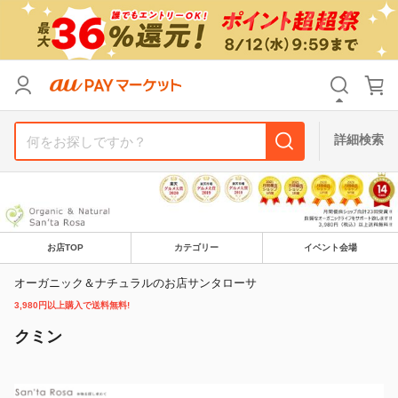
リセット
カテゴリ
カテゴリ
すべて
すべて
価格
価格
すべて
すべて
詳細検索
支払い方法
支払い方法
すべて
すべて
その他の条件
その他の条件
送料無料
送料無料
タイムセール
タイムセール
お店TOP
カテゴリー
イベント会場
オーガニック＆ナチュラルのお店サンタローサ
Pontaパス特典対象すべて
Pontaパス特典対象すべて
ポイントUPセレクトのみ
ポイントUPセレクトのみ
3,980円以上購入で送料無料!
サンキュー配送対象
サンキュー配送対象
レビューキャンペーン
レビューキャンペーン
クミン
キーワード
キーワード