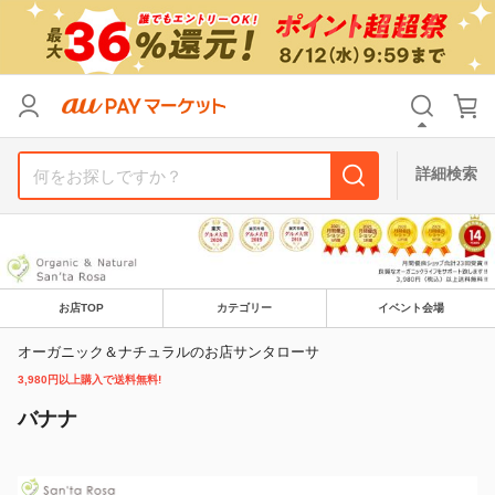
リセット
カテゴリ
カテゴリ
すべて
すべて
価格
価格
すべて
すべて
詳細検索
支払い方法
支払い方法
すべて
すべて
その他の条件
その他の条件
送料無料
送料無料
タイムセール
タイムセール
お店TOP
カテゴリー
イベント会場
オーガニック＆ナチュラルのお店サンタローサ
Pontaパス特典対象すべて
Pontaパス特典対象すべて
ポイントUPセレクトのみ
ポイントUPセレクトのみ
3,980円以上購入で送料無料!
サンキュー配送対象
サンキュー配送対象
レビューキャンペーン
レビューキャンペーン
バナナ
キーワード
キーワード