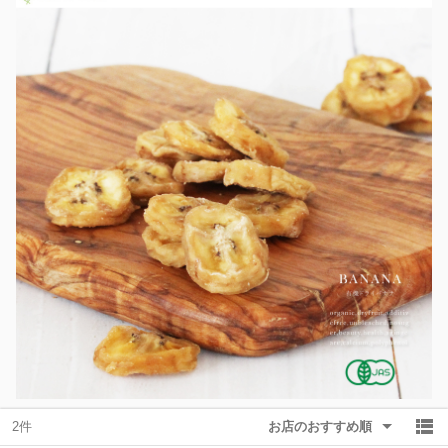
除外ワード
除外ワード
2件
お店のおすすめ順