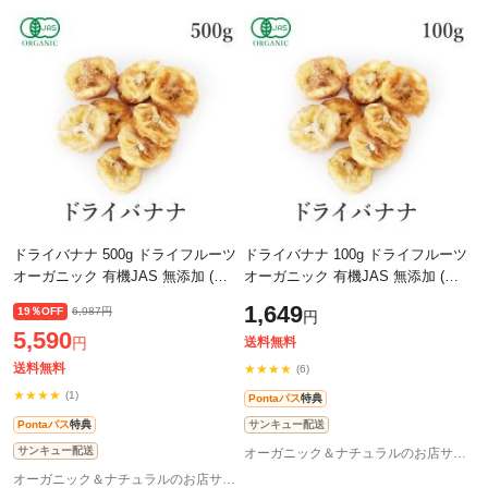
ドライバナナ 500g ドライフルーツ
ドライバナナ 100g ドライフルーツ
オーガニック 有機JAS 無添加 (酸
オーガニック 有機JAS 無添加 (酸
化防止剤不使用 砂糖不使用 香料不
化防止剤不使用 砂糖不使用 香料不
1,649
19％OFF
6,987円
円
使用 防腐剤不使用 着色料不使用
使用 防腐剤不使用 着色料不使用
5,590
円
送料無料
送料無料
★★★★
(6)
★★★★
(1)
Pontaパス
特典
Pontaパス
特典
サンキュー配送
サンキュー配送
オーガニック＆ナチュラルのお店サンタローサ
オーガニック＆ナチュラルのお店サンタローサ