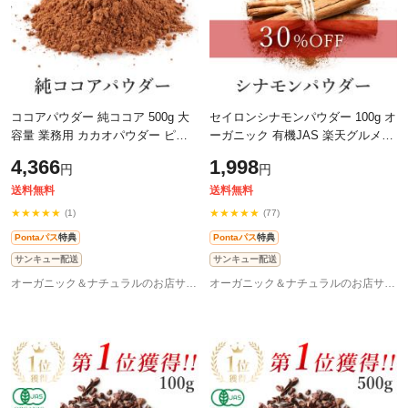
ココアパウダー 純ココア 500g 大
セイロンシナモンパウダー 100g オ
容量 業務用 カカオパウダー ピュ
ーガニック 有機JAS 楽天グルメ大
アココア 有機JAS オーガニック 無
賞3年連続受賞 スリランカ産 有機
4,366
1,998
円
円
糖 砂糖不使用 非アルカリ処理 有
セイロンシナモン100％ 無添加 粉
機
末
送料無料
送料無料
★★★★★
★★★★★
(1)
(77)
Pontaパス
特典
Pontaパス
特典
サンキュー配送
サンキュー配送
オーガニック＆ナチュラルのお店サンタローサ
オーガニック＆ナチュラルのお店サンタローサ