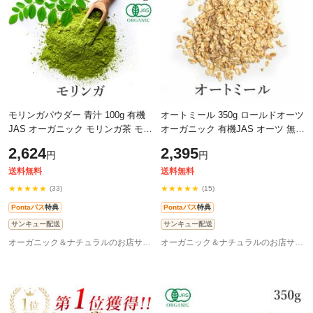
モリンガパウダー 青汁 100g 有機
オートミール 350g ロールドオーツ
JAS オーガニック モリンガ茶 モリ
オーガニック 有機JAS オーツ 無添
ンガティー スーパーフード 無添加
加 スーパーフード オーバーナイト
2,624
2,395
円
円
ノンカフェイン 食物繊維 非遺伝子
オーツ オーツ麦 ダイエット ヴィ
送料無料
送料無料
★★★★★
★★★★★
(33)
(15)
Pontaパス
特典
Pontaパス
特典
サンキュー配送
サンキュー配送
オーガニック＆ナチュラルのお店サンタローサ
オーガニック＆ナチュラルのお店サンタローサ