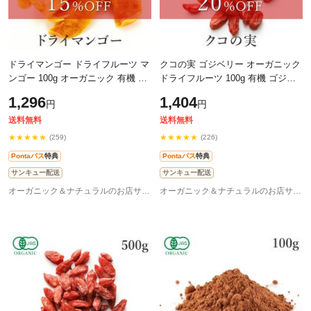
ドライマンゴー ドライフルーツ マ
クコの実 ゴジベリー オーガニック
ンゴー 100g オーガニック 有機 砂
ドライフルーツ 100g 有機 ゴジベ
糖不使用 ドライフルーツ 有機JAS
リー 送料無料 最高品質 有機JAS
1,296
1,404
円
円
認証 純粋 農薬不使用 天然マンゴ
オーガニック 品質の違いを実感!!
ー
送料無料
送料無料
★★★★★
★★★★★
(259)
(226)
Pontaパス
特典
Pontaパス
特典
サンキュー配送
サンキュー配送
オーガニック＆ナチュラルのお店サンタローサ
オーガニック＆ナチュラルのお店サンタローサ