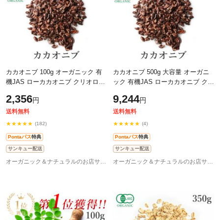
カカオニブ 100g オーガニック 有
カカオニブ 500g 大容量 オーガニ
機JAS ローカカオニブ クリオロ種
ック 有機JAS ローカカオニブ クリ
低温加工 無添加 砂糖不使用 無薬
オロ種 低温加工 無添加 砂糖不使
2,356
9,244
円
円
品処理 非アルカリ処理 カカオ豆
用 無薬品処理 非アルカリ処理 カ
100
カ
送料無料
送料無料
★★★★★
★★★★★
(182)
(4)
Pontaパス
特典
Pontaパス
特典
サンキュー配送
サンキュー配送
オーガニック＆ナチュラルのお店サンタローサ
オーガニック＆ナチュラルのお店サンタローサ