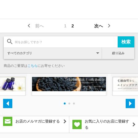
前へ
1
2
次へ
絞り込み
商品のご要望は
こちら
にお寄せください
・
・
・
お店のメルマガに登録する
お気に入りのお店に登録す
る