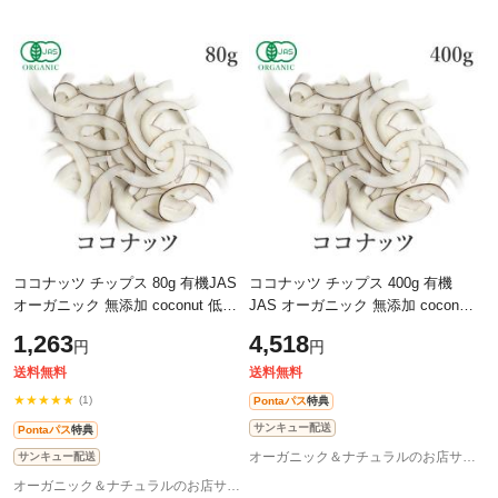
ココナッツ チップス 80g 有機JAS
ココナッツ チップス 400g 有機
オーガニック 無添加 coconut 低温
JAS オーガニック 無添加 coconut
加工 無漂白 香料不使用 無精製 ス
低温加工 無漂白 香料不使用 無精
1,263
4,518
円
円
ーパーフード ダイエット 健康 ヴ
製 スーパーフード ダイエット 健
康 ヴ
送料無料
送料無料
★★★★★
(1)
Pontaパス
特典
サンキュー配送
Pontaパス
特典
オーガニック＆ナチュラルのお店サンタローサ
サンキュー配送
オーガニック＆ナチュラルのお店サンタローサ