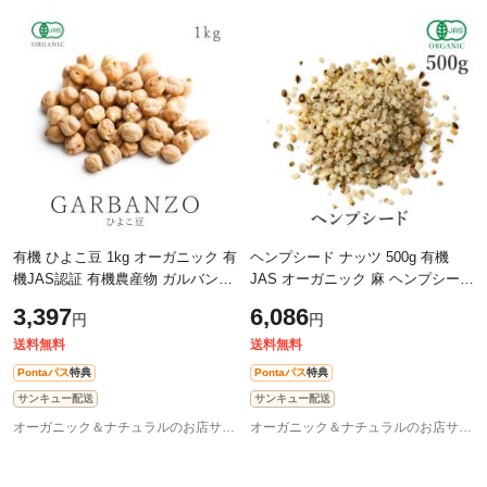
有機 ひよこ豆 1kg オーガニック 有
ヘンプシード ナッツ 500g 有機
機JAS認証 有機農産物 ガルバンソ
JAS オーガニック 麻 ヘンプシード
ガルバンゾー エジプト豆 チャナ
ナッツ 無添加 ヘンププロテイン
3,397
6,086
円
円
チックピー チクピー チェーチェ
スーパーフード オメガ タンパク質
食
送料無料
送料無料
Pontaパス
特典
Pontaパス
特典
サンキュー配送
サンキュー配送
オーガニック＆ナチュラルのお店サンタローサ
オーガニック＆ナチュラルのお店サンタローサ