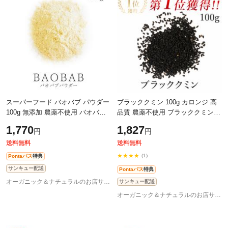
スーパーフード バオバブ パウダー
ブラッククミン 100g カロンジ 高
100g 無添加 農薬不使用 バオバブ
品質 農薬不使用 ブラッククミンシ
パウダー 食物繊維 鉄分 ビタミンC
ード ニゲラ ブラックシード スパ
1,770
1,827
円
円
ダイエット エイジングケア サプ
イス クミンシード ブラックセサミ
送料無料
送料無料
★★★★
(1)
Pontaパス
特典
サンキュー配送
Pontaパス
特典
オーガニック＆ナチュラルのお店サンタローサ
サンキュー配送
オーガニック＆ナチュラルのお店サンタローサ