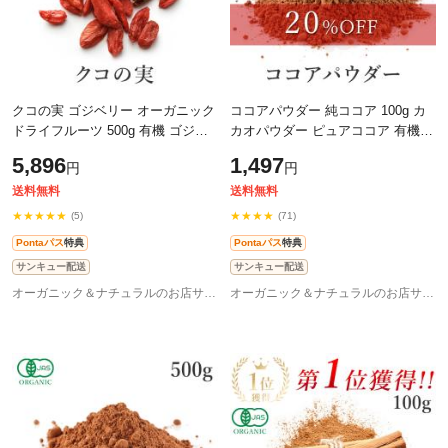
クコの実 ゴジベリー オーガニック
ココアパウダー 純ココア 100g カ
ドライフルーツ 500g 有機 ゴジベ
カオパウダー ピュアココア 有機
リー 送料無料 最高品質 有機JAS
JAS オーガニック 無糖 砂糖不使用
5,896
1,497
円
円
オーガニック 品質の違いを実感 砂
非アルカリ処理 有機カカオ100％
農
送料無料
送料無料
★★★★★
★★★★
(5)
(71)
Pontaパス
特典
Pontaパス
特典
サンキュー配送
サンキュー配送
オーガニック＆ナチュラルのお店サンタローサ
オーガニック＆ナチュラルのお店サンタローサ