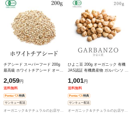
チアシード スーパーフード 200g
ひよこ豆 200g オーガニック 有機
最高級 ホワイトチアシード オーガ
JAS認証 有機農産物 ガルバンソ ガ
ニック 有機JAS 無添加 非加熱 ア
ルバンゾー エジプト豆 チャナ チ
2,059
1,001
円
円
フラトキシン 低GI食品 ダイエット
ックピー チクピー チェーチェ ス
ー
送料無料
送料無料
Pontaパス
特典
Pontaパス
特典
サンキュー配送
サンキュー配送
オーガニック＆ナチュラルのお店サンタローサ
オーガニック＆ナチュラルのお店サンタローサ