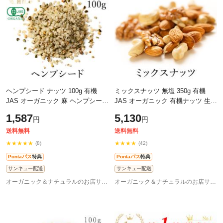
ヘンプシード ナッツ 100g 有機
ミックスナッツ 無塩 350g 有機
JAS オーガニック 麻 ヘンプシード
JAS オーガニック 有機ナッツ 生ナ
ナッツ 無添加 ヘンププロテイン
ッツ 3種 くるみ アーモンド カシュ
1,587
5,130
円
円
スーパーフード オメガ タンパク質
ーナッツ 無添加 無油 保存料不使
食
用
送料無料
送料無料
★★★★★
★★★★
(8)
(42)
Pontaパス
特典
Pontaパス
特典
サンキュー配送
サンキュー配送
オーガニック＆ナチュラルのお店サンタローサ
オーガニック＆ナチュラルのお店サンタローサ