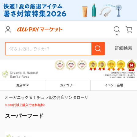
リセット
カテゴリ
カテゴリ
すべて
すべて
価格
価格
すべて
すべて
詳細検索
支払い方法
支払い方法
すべて
すべて
その他の条件
その他の条件
送料無料
送料無料
タイムセール
タイムセール
お店TOP
カテゴリー
イベント会場
オーガニック＆ナチュラルのお店サンタローサ
Pontaパス特典対象すべて
Pontaパス特典対象すべて
ポイントUPセレクトのみ
ポイントUPセレクトのみ
3,980円以上購入で送料無料!
サンキュー配送対象
サンキュー配送対象
レビューキャンペーン
レビューキャンペーン
スーパーフード
キーワード
キーワード