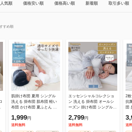
人気順
価格安い順
価格高い順
新着順
取引多い順
すすめ順
肌掛け布団 夏用 シングル
エッセンシャルコレクショ
2
ロ
洗える 掛布団 肌布団 軽い
ン 洗える 掛布団 オールシ
抗
布団 かけ布団 夏ふとん 掛
ーズン 掛け布団 シングル
団 臭いが少ない 布団 かけ
け布団 掛布団 薄掛け 薄掛
ホワイト 暖かい 匂いが少な
布団 掛け布団 掛布
1,999
2,799
3,
円
円
ロ
け布団 キルトケット ウォッ
い LIFE ライフ
ッ
送料無料
送料無料
送