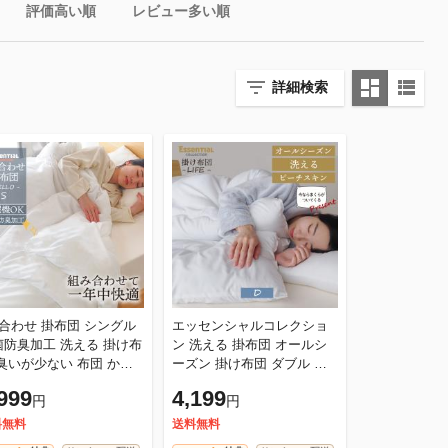
評価高い順
レビュー多い順
詳細検索
枚合わせ 掛布団 シングル
エッセンシャルコレクショ
菌防臭加工 洗える 掛け布
ン 洗える 掛布団 オールシ
ーズン 掛け布団 ダブル ホ
団 ウォ
ワイト 暖かい 匂いが少ない
999
4,199
円
円
シャブル 丸洗いOK オ
LIFE ライフ
料無料
送料無料