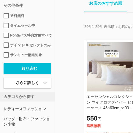
お店のおすすめ順
その他条件
送料無料
タイムセール中
29
件
1-29
件 表示順：
お店のお
Pontaパス特典対象すべて
ポイントUPセレクトのみ
サンキュー配送対象
さらに詳しく
カテゴリから探す
エッセンシャルコレクショ
ン マイクロファイバー ピ
ーケース 43×63cm pc00 キ
レディースファッション
ナリ グレー ベージュ(グレ
550
バッグ・財布・ファッショ
円
ージュ) 枕カバー 4363 ピ
ン小物
送料無料