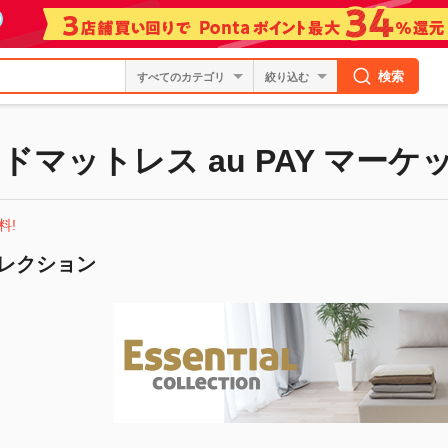
検索
絞り込む
マットレス au PAY マーケ
料!
レクション