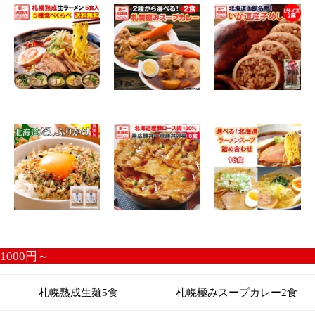
鮭とば
鮭とばブラぺ
細切り鮭とば
ソフトほたて貝柱
おつまみつぶ貝
おつまみたら
おつまみ鮭フライ
するめ
ポイント消化
札幌熟成生麺2食（味噌）
札幌熟成生麺2食（醤油）
インカのめざめポタージュ10食
お試しスープ4種セット
無添加だしふりかけ
するめこんぶ