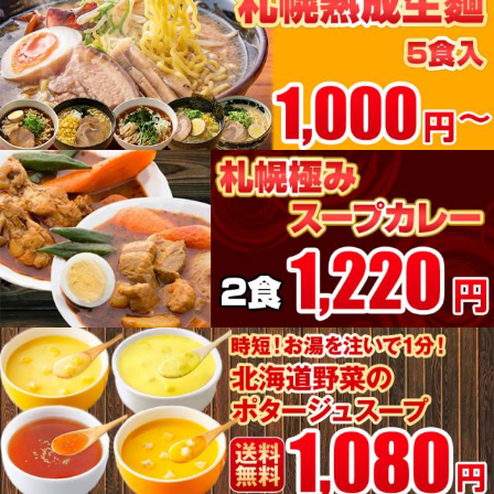
新発売
送料無料 福よし 鶏だし 二八そば
2食入り お試しセット 半生麺 モ
ツ 年越しそば 蕎麦
送料無
1,200円
（税込*）
料
12P
(1.0%)