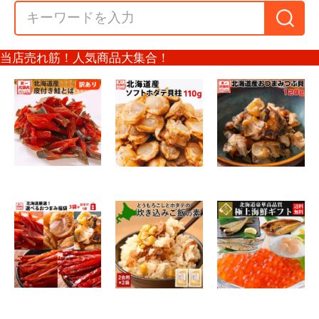
1000円～
札幌熟成生麺5食
札幌極みスープカレー2食