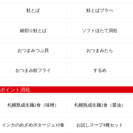
札幌熟成正麺
札幌熟成生麺5食お試し
札幌熟成味噌
札幌濃厚とんこつ味噌
札幌焦し醤油
北海道極み昆布醤油
北海道コク旨塩
味噌・醤油セット
業務用20食入
札幌極みスープカレー
札幌極みスープカレー2食
札幌極みスープカレー10食
新商品
北海道いかめし
鮭とば