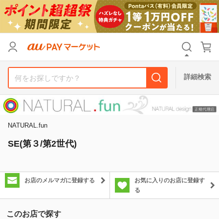
カテゴリ
すべて
価格
すべて
詳細検索
支払い方法
すべて
その他の条件
NATURAL.fun
送料無料
タイムセール
SE(第３/第2世代)
Pontaパス特典対象すべて
ポイントUPセレクトのみ
サンキュー配送対象
レビューキャンペーン
お店のメルマガに登録する
お気に入りのお店に登録す
る
キーワード
このお店で探す