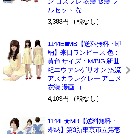
ズ：M/BIG コスプレ コス
チューム 衣装 アニメ ゆ
るゆり ごらく部 あかり
長袖 セーラー服
7,040円 （税なし）
【送料無料・即納】ラブ
ライブ！ 国立音ノ木坂学
院制服 色：紺 サイズ：M/
BIG コスチューム スクフ
ェス アイドル コスプレ
衣装 コスチュ
8,140円 （税なし）
1144C★MB【送料無料・
即納】B品 魔法学校制服
サイズ：M/BIG 魔法つか
いプリキュア! 朝日奈みら
い 十六夜リコ コスプレ
衣装 コスチュ
4,980円 （税なし）
1153E★M【送料無料・即
納】アニメ ピンクジャム
魔法少女風セット 色：ピ
ンク サイズ：M/BIG 魔法