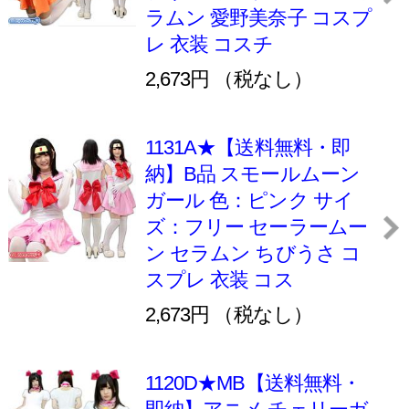
生服 夏服 半袖 ワンピース
ゲーム ア
5,940円 （税なし）
5.00点 (1件)
【送料無料・即納】 聖應
女学院制服 色：黒 サイ
ズ：M/BIG 乙女はお姉さ
まに恋してる 処女はお姉
さまに恋してる おとぼく
アニメ ゲーム
7,040円 （税なし）
1144A★MB【送料無料・
即納】風祭学院高校制服
色：白 サイズ：M/BIG Re
write リライト key 神戸小
鳥 千里朱音 コスプレ 衣装
コスチュー
11,440円 （税なし）
1153C★MB【送料無料・
即納】 東方プロジェクト
十六夜 咲夜 サイズ：M/BI
G 東方Project 上海アリス
幻樂団 コスプレ コスチュ