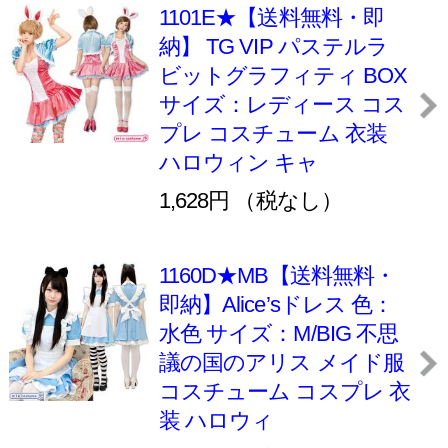
1144E■MB【送料無料・即
納】来日ワンピース 色：
黄色 サイズ：M/BIG 新世
紀エヴァンゲリオン 惣流
アスカラングレー アニメ
衣装 漫画 コ
4,103円 （税なし）
1144F★MB【送料無料・
即納】第3新東京市立第壱
中学制服 サイズ：M/BIG
新世紀エヴァンゲリオン
半袖 コスチューム コスプ
レ 衣装 夏服
5,940円 （税なし）
1130A★【送料無料・即
納】 B品 ムーンガール
色：ブルー サイズ：フリ
ー セーラームーン セラム
ン 月野うさぎ コスプレ
衣装 コスチュー
2,673円 （税なし）
1130B★【送料無料・即