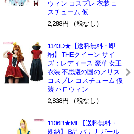
フリー セーラームーン セ
ラムン 愛野美奈子 コスプ
レ 衣装 コスチ
2,673円 （税なし）
1131A★【送料無料・即
納】B品 スモールムーン
ガール 色：ピンク サイ
ズ：フリー セーラームー
ン セラムン ちびうさ コ
スプレ 衣装 コス
2,673円 （税なし）
1120D★MB【送料無料・
即納】アニメ チェリーガ
ールプラチナ衣装 サイ
ズ：M/BIG カードキャプ
ターさくら バトルコスチ
ューム コスプレ CC
9,240円 （税なし）
1151F★MB【送料無料・
即納】チェリーガールワ
ンピースセット 色：ピン
ク/白 サイズ：M/BIG カー
ドキャプターさくら バト