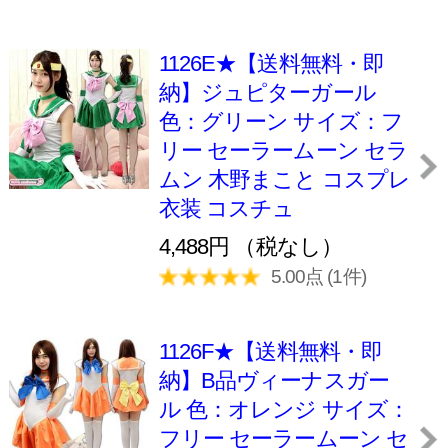
色：ピンク サイズ：M/BI
G コスプレ コスチューム
To Heart トゥーハート 東
鳩 セーラー
6,655円 （税なし）
1120B▼M【送料無料・即
納】私立きらめき高校制
服 サイズ：M/BIG 衣装 コ
スチューム ときめきメモ
リアル ときメモ コスプ
レ セーラー服
7,040円 （税なし）
1153A★B【送料無料・即
納】 アニメ 私立光坂高等
学校 夏服 サイズ：M/BIG
コスチューム CLANNAD
クラナド 3年女子制服 コ
スプレ
6,578円 （税込）
1146F★MB【送料無料・
即納】夏影制服 サイズ：
M/BIG Air 神尾観鈴 コスプ
レ コスチューム 衣装 学