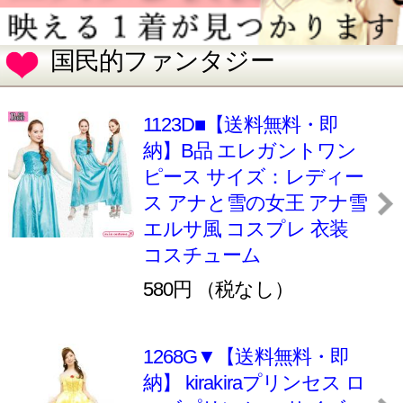
1268G▼【送料無料・即
納】 kirakiraプリンセス ロ
ーズプリンセス サイズ：
レディース
2,838円 （税込）
1267B▼【送料無料・即
納】 kirakiraプリンセス ス
ノープリンセス サイズ：
レディース スノーホワイ
ト 白雪姫
2,838円 （税込）
1269A▼【送料無料・即
納】 kirakiraプリンセス レ
ッドケーププリンセス サ
イズ：レディース
2,178円 （税込）
1124D★【送料無料・即
納】 レッドケープガール
サイズ：レディース 赤ず
きん風コスプレ衣装 ハロ
ウィン
2,288円 （税なし）