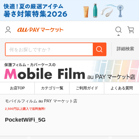
カテゴリ
すべて
価格
すべて
詳細検索
支払い方法
すべて
その他の条件
送料無料
タイムセール
お店TOP
カテゴリ一覧
ご利用ガイド
よくある質問
Pontaパス特典対象すべて
ポイントUPセレクトのみ
モバイルフィルム au PAY マーケット店
2,500円以上購入で送料無料!
サンキュー配送対象
レビューキャンペーン
PocketWiFi_5G
キーワード