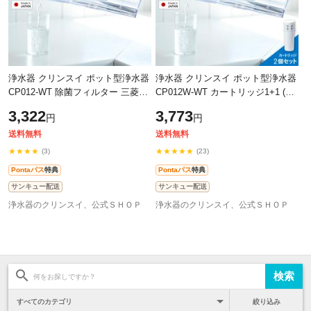
浄水器 クリンスイ ポット型浄水器
浄水器 クリンスイ ポット型浄水器
CP012-WT 除菌フィルター 三菱ケ
CP012W-WT カートリッジ1+1 (計
ミカル 新生活 冷水筒 冷水ポット
2個) お得なセット品 浄水ポット 新
3,322
3,773
円
円
コンパクト [CP012-WT] PFAS
生活 冷水筒 ピッチャー 三菱ケミ
PFOS P
カ
送料無料
送料無料
★★★★
★★★★★
(3)
(23)
Pontaパス
特典
Pontaパス
特典
サンキュー配送
サンキュー配送
浄水器のクリンスイ、公式ＳＨＯＰ
浄水器のクリンスイ、公式ＳＨＯＰ
絞り込み