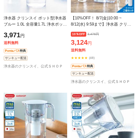
浄水器 クリンスイ ポット型浄水器
【10%OFF！ 8/7(金)10:00 ~
ブルー 1.0L 全容量1.7L 浄水ポット
8/12(水) 9:59まで】浄水器 クリン
ポット浄水器 コンパクト スリム
スイ 浄水ポット CP405W カートリ
3,971
10％OFF
3,476円
円
新生活 三菱ケミカル [CP504-BL]
ッジ2個付き (約6カ月分) 1.4リット
3,124
ル 三
送料無料
円
送料無料
Pontaパス
特典
★★★★★
(48)
サンキュー配送
浄水器のクリンスイ、公式ＳＨＯＰ
Pontaパス
特典
サンキュー配送
浄水器のクリンスイ、公式ＳＨＯＰ