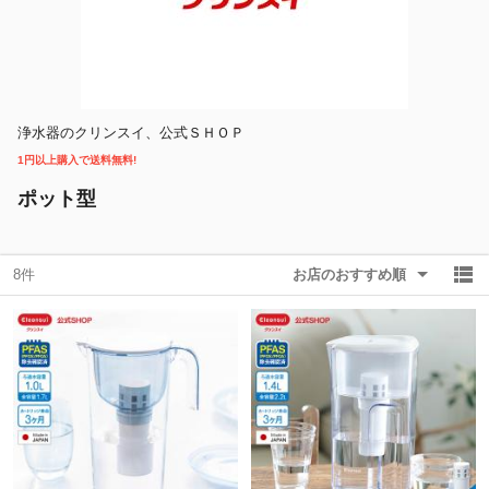
除外ワード
除外ワード
浄水器のクリンスイ、公式ＳＨＯＰ
1円以上購入で送料無料!
ポット型
8件
お店のおすすめ順