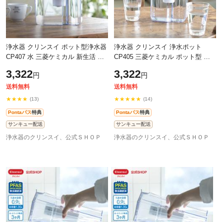
浄水器 クリンスイ ポット型浄水器
浄水器 クリンスイ 浄水ポット
CP407 水 三菱ケミカル 新生活 キ
CP405 三菱ケミカル ポット型 冷
ッチン 冷水筒 除菌フィルター 大
水ポット 新生活 除菌フィルター
3,322
3,322
円
円
容量 1.9リットル [CP407-WT]
1.4リットル [CP405-WT] PFAS
PFAS
PFOS PFOA
送料無料
送料無料
★★★★
★★★★★
(13)
(14)
Pontaパス
特典
Pontaパス
特典
サンキュー配送
サンキュー配送
浄水器のクリンスイ、公式ＳＨＯＰ
浄水器のクリンスイ、公式ＳＨＯＰ