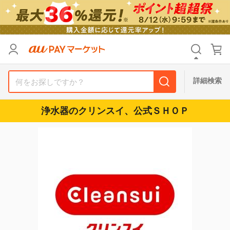
リセット
カテゴリ
カテゴリ
すべて
すべて
価格
価格
すべて
すべて
詳細検索
支払い方法
支払い方法
すべて
すべて
浄水器のクリンスイ、公式ＳＨＯＰ
その他の条件
その他の条件
送料無料
送料無料
タイムセール
タイムセール
Pontaパス特典対象すべて
Pontaパス特典対象すべて
ポイントUPセレクトのみ
ポイントUPセレクトのみ
サンキュー配送対象
サンキュー配送対象
レビューキャンペーン
レビューキャンペーン
キーワード
キーワード