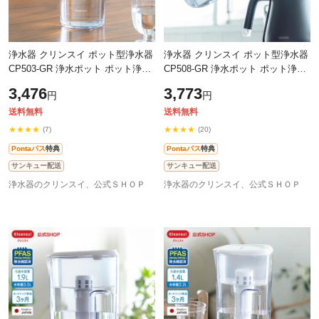
浄水器 クリンスイ ポット型浄水器
浄水器 クリンスイ ポット型浄水器
CP503-GR 浄水ポット ポット浄水
CP508-GR 浄水ポット ポット浄水
器 1.1L コンパクト スリム 新生活
器 2.2L 大容量 ピッチャー 新生活
3,476
3,773
円
円
三菱ケミカル [CP503-GR] PFAS
三菱ケミカル [CP508-GR] PFAS
PFO
PFO
送料無料
送料無料
★★★★
★★★★
(7)
(20)
Pontaパス
特典
Pontaパス
特典
サンキュー配送
サンキュー配送
浄水器のクリンスイ、公式ＳＨＯＰ
浄水器のクリンスイ、公式ＳＨＯＰ