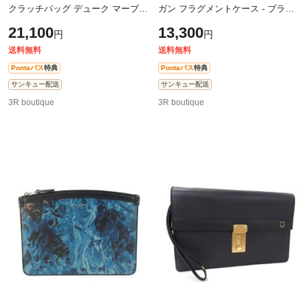
クラッチバッグ デューク マーブル
ガン フラグメントケース - ブラッ
スモール ジップフォリオ
ク系 PVC レザー メンズ シルバー
21,100
13,300
円
円
DU19R3850MR472 ブルー レザー
金具【本物保証】
メンズ
送料無料
送料無料
Pontaパス
特典
Pontaパス
特典
サンキュー配送
サンキュー配送
3R boutique
3R boutique