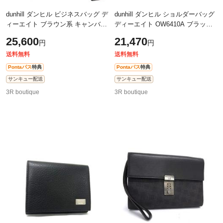
dunhill ダンヒル ビジネスバッグ デ
dunhill ダンヒル ショルダーバッグ
ィーエイト ブラウン系 キャンバス
ディーエイト OW6410A ブラック
×レザー メンズ 2WAY ハンドバッ
系 PVC×レザー メンズ 美品【本物
25,600
21,470
円
円
グ シルバー金具 美品【本物保証
保証】
送料無料
送料無料
Pontaパス
特典
Pontaパス
特典
サンキュー配送
サンキュー配送
3R boutique
3R boutique