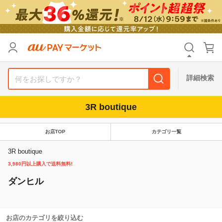
リセット
カテゴリ
カテゴリ
すべて
すべて
価格
価格
すべて
すべて
詳細検索
支払い方法
支払い方法
すべて
すべて
3R boutique
その他の条件
その他の条件
お店TOP
カテゴリ一覧
送料無料
送料無料
タイムセール
タイムセール
3R boutique
Pontaパス特典対象すべて
Pontaパス特典対象すべて
ポイントUPセレクトのみ
ポイントUPセレクトのみ
3,980円以上購入で送料無料!
サンキュー配送対象
サンキュー配送対象
レビューキャンペーン
レビューキャンペーン
ダンヒル
キーワード
キーワード
お店のカテゴリを絞り込む