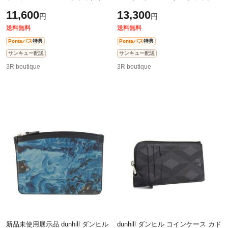
ナイロン レザー メンズ 2WAY シ
つ折り【本物保証】
11,600
13,300
円
円
ョルダーバッグ シルバー金具【本
物
送料無料
送料無料
Pontaパス
特典
Pontaパス
特典
サンキュー配送
サンキュー配送
3R boutique
3R boutique
新品未使用展示品 dunhill ダンヒル
dunhill ダンヒル コインケース カド