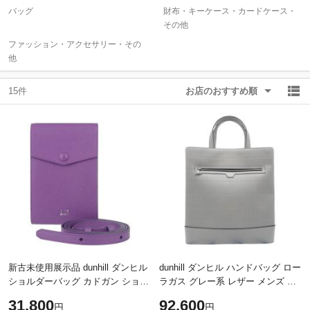
バッグ
財布・キーケース・カードケース・
その他
除外ワード
除外ワード
ファッション・アクセサリー・その
他
15件
お店のおすすめ順
新古未使用展示品 dunhill ダンヒル
dunhill ダンヒル ハンドバッグ ロー
ショルダーバッグ カドガン ショル
ラガス グレー系 レザー メンズ ト
ダーポーチ - バイオレット系 レザ
ートバッグ シルバー金具 美品【本
31,800
92,600
円
円
ー ユニセックス ミニバッグ ク
物保証】