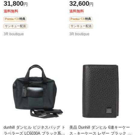
31,800
32,600
円
円
セックス ミニバッグ クロスボ
クラッチバッグ 美品【本物保証
送料無料
送料無料
Pontaパス
特典
Pontaパス
特典
サンキュー配送
サンキュー配送
3R boutique
3R boutique
dunhill ダンヒル ビジネスバッグ ト
美品 Dunhill ダンヒル 6連キーケー
ラベラーズ LC6030A ブラック系
ス - キーケース レザー ブラック 三