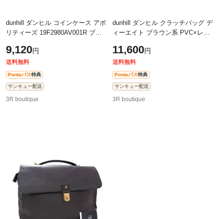
dunhill ダンヒル コインケース アボ
dunhill ダンヒル クラッチバッグ デ
リティーズ 19F2980AV001R ブラ
ィーエイト ブラウン系 PVC×レザ
ック系 レザー メンズ 新品未使用
ー メンズ セカンドバッグ 美品
9,120
11,600
円
円
展示品【本物保証】
【本物保証】
送料無料
送料無料
Pontaパス
特典
Pontaパス
特典
サンキュー配送
サンキュー配送
3R boutique
3R boutique