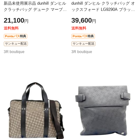
新品未使用展示品 dunhill ダンヒル
dunhill ダンヒル クラッチバッグ オ
クラッチバッグ デューク マーブル
ックスフォード LG9290A ブラック
スモール ジップフォリオ
系 レザー メンズ リストレット セ
21,100
39,600
円
円
DU19R3850MR472 ブルー レザー
カンドバッグ ゴールド金具 超美
メンズ
送料無料
送料無料
Pontaパス
特典
Pontaパス
特典
サンキュー配送
サンキュー配送
3R boutique
3R boutique