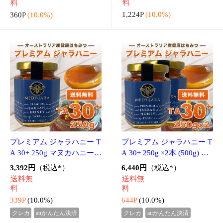
プレミアム ジャラハニー T
プレミアム ジャラハニー T
A 30+ 1000g マヌカハニー
A 30+ 130g スタンドパック
と同様の健康活性力 分析証
マヌカハニーと同様の健康
11,360円
（税込*）
1,720円
（税込*）
明書付 オーストラリア産
活性力 分析証明書付 オー
送料無
送料無
非加熱 生はちみつ 蜂蜜
ストラリア産 非加熱 生は
料
料
ちみ
1,136P
(10.0%)
172P
(10.0%)
クレカ
auかんたん決済
クレカ
auかんたん決済
プレミアム マヌカハニー
マヌカハニー MGO 50+ マ
MGO 263+ 125g スタンド
ルチフローラル 500g ニュ
パック 分析証明書付 ニュ
ージーランド産 蜂蜜 無添
1,520円
（税込*）
3,184円
（税込*）
ージーランド産 蜂蜜 無添
加 非加熱 天然生はちみつ
送料無
送料無
加 無農薬 非加熱 天然生は
送料無料
料
料
ちみつ
152P
(10.0%)
318P
(10.0%)