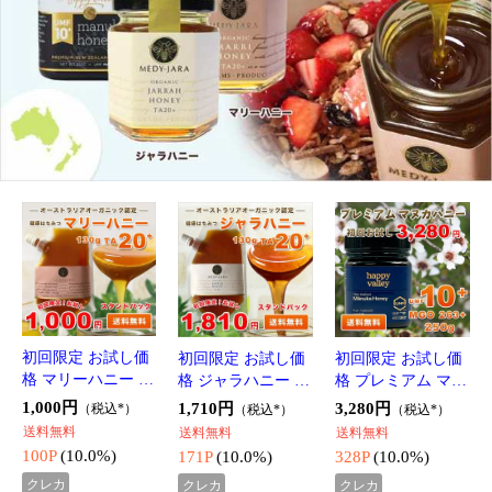
格 マリーハニー T
格 ジャラハニー T
格 プレミアム マヌ
A 20+ 130g スタン
A 20+ 130g スタン
カハニー UMF 10+
1,000円
1,710円
3,280円
（税込*）
（税込*）
（税込*）
ドパック マヌカハ
ドパック マヌカハ
250g (MGO 263+)
送料無料
送料無料
送料無料
ニーと同様の健康
ニーと同様の健康
分析証明書付 ニュ
100P
(10.0%)
171P
(10.0%)
328P
(10.0%)
活性力 分析証明書
活性力 分析証明書
ージーランド産 蜂
クレカ
クレカ
クレカ
付 オーガニック認
付 オーガニック認
蜜 UMF協会認定 無
auかんたん決済
定 蜂蜜 は
auかんたん決済
auかんたん決済
定 蜂蜜 は
添加 無農
期間限定！お得なSALE商品一覧はこちら！
マリーハニー TA 30+ 130g
マリーハニー TA 30+ 250g
スタンドパック マヌカハニ
スタンドパック マヌカハニ