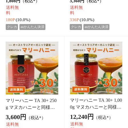
プレミアム ジャラハニー T
プレミアム ジャラハニー T
A 30+ 250g マヌカハニーと
A 30+ 250g ×2本 (500g) マ
同様の健康活性力 分析証明
ヌカハニーと同様の健康活
3,392円
（税込*）
6,440円
（税込*）
書付 オーストラリア産 非
性力 分析証明書付 オース
送料無
送料無
加熱 生はちみつ 蜂蜜
トラリア産 非加熱 生はち
料
料
みつ
339P
(10.0%)
644P
(10.0%)
クレカ
auかんたん決済
クレカ
auかんたん決済