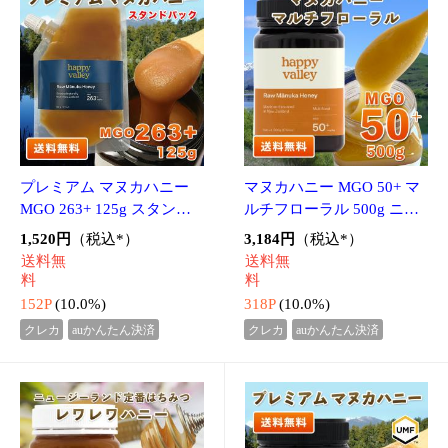
プロポリス アクアリキッ
ハニー・アマンテ 1,000g
ド 原液濃縮タイプ 30ml
1kg 古代森の花々のはち
原料エキス濃度50％ ノン
みつ オーストラリア産 蜂
3,040円
4,096円
（税込*）
（税込*）
アルコール 豊富なフラボ
蜜 低温充てん製法 酵素・
送料無
送料無
ノイドなど健康成分 甘味
ビタミン・ミネラルたっ
料
料
エキス 天然香
ぷり
304P
(10.0%)
409P
(10.0%)