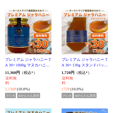
クレカ
auかんたん決済
クレカ
auかんたん決済
プレミアム マヌカハニー
レワレワハニー 大容量 50
UMF 24+ 250g (MGO 1123
0g rewarewa honey ニュー
+) 分析証明書付 ニュージ
ジーランド産 蜂蜜 非加熱
13,632円
2,980円
（税込*）
（税込*）
ーランド産 蜂蜜 UMF協
無添加 純粋生はちみつ
送料無
298P
(10.0%)
会認定 無添加 無農薬 非
料
加熱 天然生は
1,363P
(10.0%)