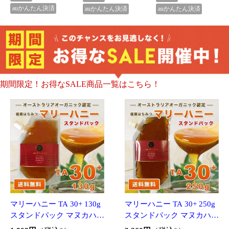
ーと同様の健康活性力 分析
ーと同様の健康活性力 分析
1,808円
（税込*）
3,360円
（税込*）
証明書付 オーガニック認定
証明書付 オーガニック認定
送料無
送料無
はちみつ 蜂蜜 非加熱
はちみつ 蜂蜜 非加熱
料
料
180P
(10.0%)
336P
(10.0%)
クレカ
auかんたん決済
クレカ
auかんたん決済
マリーハニー TA 30+ 1,00
マリーハニー TA 30+ 250
0g マヌカハニーと同様の
g マヌカハニーと同様の
健康活性力 分析証明書付
健康活性力 分析証明書付
12,240円
3,600円
（税込*）
（税込*）
オーストラリア・オーガ
オーストラリア・オーガ
送料無
送料無
ニック認定 はちみつ 蜂
ニック認定 はちみつ 蜂蜜
料
料
蜜 非加熱
非加熱
1,224P
(10.0%)
360P
(10.0%)