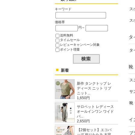
ス
キーワード
ス
価格帯
円～
送料無料
タ
タイムセール
レビューキャンペーン対象
ポイント増量
タ
靴
新着
ス
新作 タンクトップ レ
ディース ニット リブ
サ
ニット...
1,650円
靴
サロペット レディース
オールインワン ワイド
パ...
イ
2,650円
【2個セット】エコバ
ブ
ッグ 折りたたみ 大容