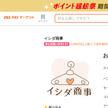
カテゴリ
イシダ商事
3,980円以上購入で送料無料!
ス
パ
セ
ゴ
ア
絞り込み