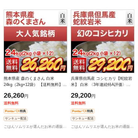
熊本県産 森のくまさん 白米
兵庫県但馬産 コシヒカリ【蛇紋岩
24kg（2kg×12袋） 【送料無料】
米】 白米 〈3年連続特A評価〉
【米袋は窒素充填包装】【即日出
24kg（2kg×12袋） 【送料無料】
26,260
29,200
円
円
荷】 お米 令和7年産 2025年産
【米袋は窒素充填包装】【即日出
荷】お米
送料無料
送料無料
Pontaパス
特典
Pontaパス
特典
サンキュー配送
サンキュー配送
ごはんソムリエが選んだお米の通販 お米のくりや
ごはんソムリエが選んだお米の通販 お米のくりや