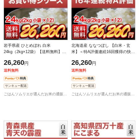
岩手県産 ひとめぼれ 白米
北海道産 ななつぼし 【白米・玄
24kg（2kg×12袋）【送料無料】
米】＜特A評価連続16回獲得の快挙
【米袋は窒素充填包装】【即日出
＞ 24kg（2kg×12袋）【送料無料】
26,260
26,260
円
円
荷】米 安い お米 令和7年産 2025
【即日出荷は白米のみ】【米袋は
年産
窒素
送料無料
送料無料
Pontaパス
特典
Pontaパス
特典
サンキュー配送
サンキュー配送
ごはんソムリエが選んだお米の通販 お米のくりや
ごはんソムリエが選んだお米の通販 お米のくりや