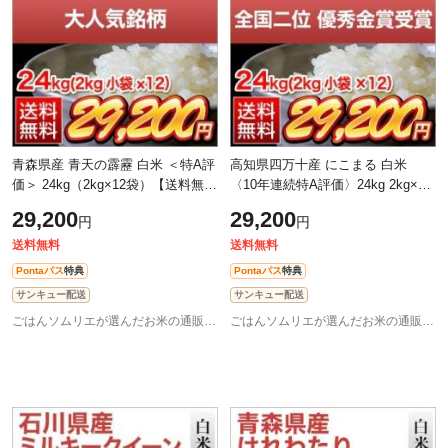
青森県産 青天の霹靂 白米 ＜特A評
高知県四万十産 にこまる 白米
価＞ 24kg（2kg×12袋）【送料無
〈10年連続特A評価〉24kg 2kg×12
料】【即日出荷】【米袋は窒素充
袋 特別栽培米 【送料無料】【米袋
29,200
29,200
円
円
填包装】お米 令和7年産 2025年産
は窒素充填包装】 お米 令和7年産
202
送料無料
送料無料
Pontaパス
特典
Pontaパス
特典
サンキュー配送
サンキュー配送
ごはんソムリエが選んだお米の通販 お米のくりや
ごはんソムリエが選んだお米の通販 お米のくりや