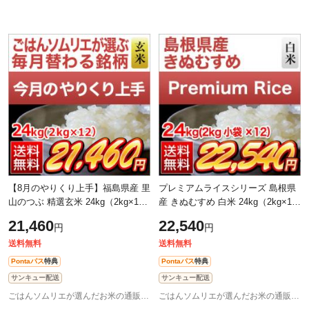
【8月のやりくり上手】福島県産 里
プレミアムライスシリーズ 島根県
山のつぶ 精選玄米 24kg（2kg×12
産 きぬむすめ 白米 24kg（2kg×12
袋）【送料無料】【即日出荷】
袋）【送料無料】【米袋は窒素充
21,460
22,540
円
円
【米袋は窒素充填包装】お米 令和7
填包装】【即日出荷】お米 令和7年
年産
産
送料無料
送料無料
Pontaパス
特典
Pontaパス
特典
サンキュー配送
サンキュー配送
ごはんソムリエが選んだお米の通販 お米のくりや
ごはんソムリエが選んだお米の通販 お米のくりや