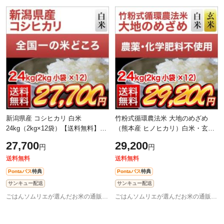
新潟県産 コシヒカリ 白米
竹粉式循環農法米 大地のめざめ
24kg（2kg×12袋）【送料無料】
（熊本産 ヒノヒカリ）白米・玄米
【即日出荷】【米袋は窒素充填包
選択 24kg（2kg×12袋） 送料無料
27,700
29,200
円
円
装】お米 令和7年産 2025年産
白米・玄米 選択 窒素充填包装 完
全無
送料無料
送料無料
Pontaパス
特典
Pontaパス
特典
サンキュー配送
サンキュー配送
ごはんソムリエが選んだお米の通販 お米のくりや
ごはんソムリエが選んだお米の通販 お米のくりや