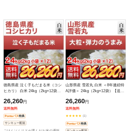
徳島県産 泣く子もだまる米（コシ
山形県産 雪若丸 白米 ＜8年連続特
ヒカリ） 白米 24kg（2kg×12袋）
A評価＞ 24kg（2kg×12袋）【送料
【送料無料】【米袋は窒素充填包
無料】【即日出荷】【米袋は窒素
26,260
26,260
円
円
装】【即日出荷】【生産者指定
充填包装】お米 令和7年産 2025年
米】お米
産
送料無料
送料無料
★★★★★
(1)
Pontaパス
特典
サンキュー配送
Pontaパス
特典
ごはんソムリエが選んだお米の通販 お米のくりや
サンキュー配送