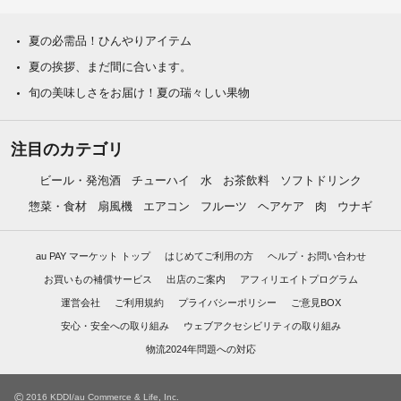
夏の必需品！ひんやりアイテム
夏の挨拶、まだ間に合います。
旬の美味しさをお届け！夏の瑞々しい果物
注目のカテゴリ
ビール・発泡酒
チューハイ
水
お茶飲料
ソフトドリンク
惣菜・食材
扇風機
エアコン
フルーツ
ヘアケア
肉
ウナギ
au PAY マーケット トップ
はじめてご利用の方
ヘルプ・お問い合わせ
お買いもの補償サービス
出店のご案内
アフィリエイトプログラム
運営会社
ご利用規約
プライバシーポリシー
ご意見BOX
安心・安全への取り組み
ウェブアクセシビリティの取り組み
物流2024年問題への対応
©
2016 KDDI/au Commerce & Life, Inc.