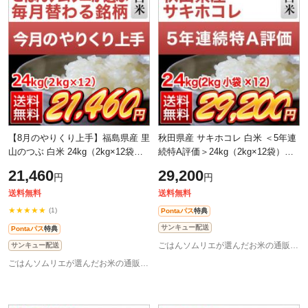
【8月のやりくり上手】福島県産 里
秋田県産 サキホコレ 白米 ＜5年連
山のつぶ 白米 24kg（2kg×12袋）
続特A評価＞24kg（2kg×12袋）
【送料無料】【即日出荷】【米袋
【即日出荷】【送料無料】【特別
21,460
29,200
円
円
は窒素充填包装】お米 令和7年産
栽培米】【米袋は窒素充填包装】
2025
お米 令
送料無料
送料無料
★★★★★
(1)
Pontaパス
特典
サンキュー配送
Pontaパス
特典
ごはんソムリエが選んだお米の通販 お米のくりや
サンキュー配送
ごはんソムリエが選んだお米の通販 お米のくりや