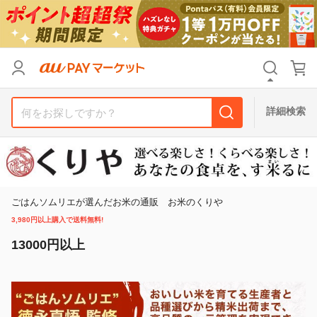
リセット
カテゴリ
カテゴリ
すべて
すべて
価格
価格
すべて
すべて
詳細検索
支払い方法
支払い方法
すべて
すべて
その他の条件
その他の条件
送料無料
送料無料
タイムセール
タイムセール
ごはんソムリエが選んだお米の通販 お米のくりや
3,980円以上購入で送料無料!
Pontaパス特典対象すべて
Pontaパス特典対象すべて
ポイントUPセレクトのみ
ポイントUPセレクトのみ
13000円以上
サンキュー配送対象
サンキュー配送対象
レビューキャンペーン
レビューキャンペーン
キーワード
キーワード