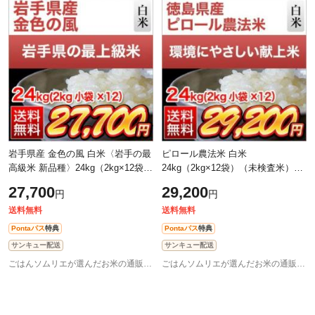
岩手県産 金色の風 白米〈岩手の最
ピロール農法米 白米
高級米 新品種〉24kg（2kg×12袋）
24kg（2kg×12袋）（未検査米）
【送料無料】【即日出荷】【米袋
【送料無料】【米袋は窒素充填包
27,700
29,200
円
円
は窒素充填包装】お米 令和7年産
装】 徳島産コシヒカリ お米 令和7
202
年産 2025年産
送料無料
送料無料
Pontaパス
特典
Pontaパス
特典
サンキュー配送
サンキュー配送
ごはんソムリエが選んだお米の通販 お米のくりや
ごはんソムリエが選んだお米の通販 お米のくりや