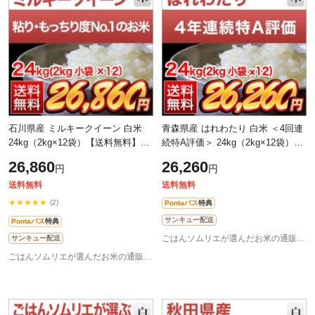
石川県産 ミルキークイーン 白米
青森県産 はれわたり 白米 ＜4回連
24kg（2kg×12袋）【送料無料】
続特A評価＞ 24kg（2kg×12袋）
【米袋は窒素充填包装】【即日出
【送料無料】【米袋は窒素充填包
26,860
26,260
円
円
荷】【生産者指定米】お米 令和7年
装】【即日出荷】お米 令和7年産
産 20
2025年
送料無料
送料無料
★★★★★
(2)
Pontaパス
特典
サンキュー配送
Pontaパス
特典
ごはんソムリエが選んだお米の通販 お米のくりや
サンキュー配送
ごはんソムリエが選んだお米の通販 お米のくりや