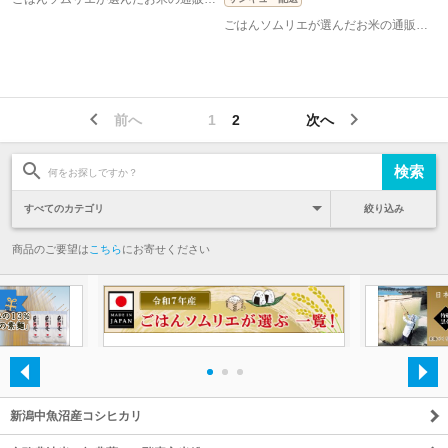
ごはんソムリエが選んだお米の通販 お米のくりや
前へ
1
2
次へ
絞り込み
商品のご要望は
こちら
にお寄せください
・
・
・
新潟中魚沼産コシヒカリ