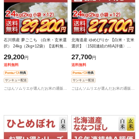
石川県産 夢ごこち （白米・玄米選
北海道産 ゆめぴりか 【白米・玄米
択） 24kg（2kg×12袋）【送料無
選択】〈15回連続の特A評価〉
料】【特別栽培米】【即日出荷は
24kg（2kg×12袋）【送料無料】
29,200
27,700
円
円
白米のみ】【米袋は窒素充填包
【即日出荷は白米のみ】お米 令和7
装】お米
年産 20
送料無料
送料無料
Pontaパス
特典
Pontaパス
特典
サンキュー配送
サンキュー配送
ごはんソムリエが選んだお米の通販 お米のくりや
ごはんソムリエが選んだお米の通販 お米のくりや